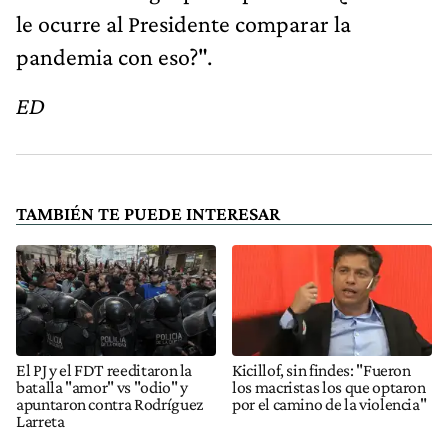
le ocurre al Presidente comparar la
pandemia con eso?".
ED
TAMBIÉN TE PUEDE INTERESAR
El PJ y el FDT reeditaron la
Kicillof, sin findes: "Fueron
batalla "amor" vs "odio" y
los macristas los que optaron
apuntaron contra Rodríguez
por el camino de la violencia"
Larreta