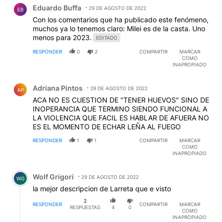
Comentario de Eduardo Buffa.
Eduardo Buffa
29 DE AGOSTO DE 2022
EB
Con los comentarios que ha publicado este fenómeno,
muchos ya lo tenemos claro: Milei es de la casta. Uno
menos para 2023.
EDITADO
RESPONDER
0
2
COMPARTIR
MARCAR
COMO
INAPROPIADO
Comentario de Adriana Pintos.
Adriana Pintos
29 DE AGOSTO DE 2022
AP
ACA NO ES CUESTION DE "TENER HUEVOS" SINO DE
INOPERANCIA QUE TERMINO SIENDO FUNCIONAL A
LA VIOLENCIA QUE FACIL ES HABLAR DE AFUERA NO
ES EL MOMENTO DE ECHAR LEÑA AL FUEGO
RESPONDER
1
1
COMPARTIR
MARCAR
COMO
INAPROPIADO
Comentario de Wolf Grigori.
Wolf Grigori
29 DE AGOSTO DE 2022
WG
la mejor descripcion de Larreta que e visto
2
RESPONDER
COMPARTIR
MARCAR
RESPUESTAS
4
0
COMO
INAPROPIADO