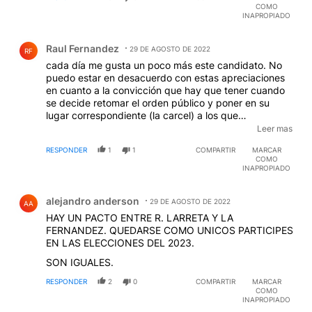
COMO
INAPROPIADO
Comentario de Raul Fernandez.
Raul Fernandez
29 DE AGOSTO DE 2022
RF
cada día me gusta un poco más este candidato. No
puedo estar en desacuerdo con estas apreciaciones
en cuanto a la convicción que hay que tener cuando
se decide retomar el orden público y poner en su
lugar correspondiente (la carcel) a los que
sistemáticamente molestan intencionalmente a toda la
Leer mas
comunidad. Se perdió una oportunidad de atrapar al
RESPONDER
1
1
COMPARTIR
MARCAR
grueso de los revoltosos (los dirigentes) ya que el
COMO
pueblo de verdad no está yendo a estas funciones
INAPROPIADO
payasescas para defender a alguien a quien todavía
Comentario de alejandro anderson.
no fué condenada.
EDITADO
alejandro anderson
29 DE AGOSTO DE 2022
AA
HAY UN PACTO ENTRE R. LARRETA Y LA
FERNANDEZ. QUEDARSE COMO UNICOS PARTICIPES
EN LAS ELECCIONES DEL 2023.
SON IGUALES.
RESPONDER
2
0
COMPARTIR
MARCAR
COMO
INAPROPIADO