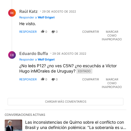
Respuesta de Raúl Katz.
Raúl Katz
29 DE AGOSTO DE 2022
RK
Responder a
Wolf Grigori
He visto.
RESPONDER
0
0
COMPARTIR
MARCAR
COMO
INAPROPIADO
Respuesta de Eduardo Buffa.
Eduardo Buffa
29 DE AGOSTO DE 2022
EB
Responder a
Wolf Grigori
¿No leés P12? ¿no ves C5N? ¿no escuchás a Víctor
Hugo inMOrales de Uruguay?
EDITADO
RESPONDER
0
0
COMPARTIR
MARCAR
COMO
INAPROPIADO
CARGAR MÁS COMENTARIOS
CONVERSACIONES ACTIVAS
Este listado muestra los artículos con más comentarios en los últim
Un artículo de tendencia con el título "Las inconsistencias de Qui
Las inconsistencias de Quirno sobre el conflicto con
Brasil y una definición polémica: "La soberanía es un