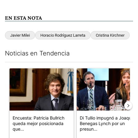
EN ESTA NOTA
Javier Milei
Horacio Rodríguez Larreta
Cristina Kirchner
Noticias en Tendencia
Este listado muestra los artículos con más comentarios en los últim
Un artículo de tendencia con el título "Encuesta: Patricia Bull
Un artículo de tendencia con e
Encuesta: Patricia Bullrich
Di Tullio impugnó a Joaquín
queda mejor posicionada
Benegas Lynch por un
que...
presun...