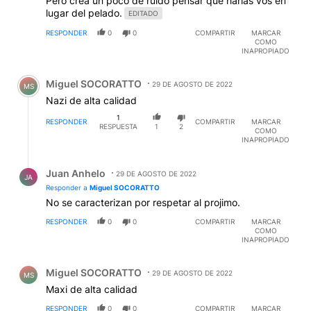
Pero crea un poco de ruido pensar que harías vos en
lugar del pelado.
EDITADO
RESPONDER
0
0
COMPARTIR
MARCAR
COMO
INAPROPIADO
Comentario de Miguel SOCORATTO.
Miguel SOCORATTO
29 DE AGOSTO DE 2022
MS
Nazi de alta calidad
1
RESPONDER
COMPARTIR
MARCAR
RESPUESTA
1
2
COMO
INAPROPIADO
Respuesta de Juan Anhelo.
Juan Anhelo
29 DE AGOSTO DE 2022
JA
Responder a
Miguel SOCORATTO
No se caracterizan por respetar al projimo.
RESPONDER
0
0
COMPARTIR
MARCAR
COMO
INAPROPIADO
Comentario de Miguel SOCORATTO.
Miguel SOCORATTO
29 DE AGOSTO DE 2022
MS
Maxi de alta calidad
RESPONDER
0
0
COMPARTIR
MARCAR