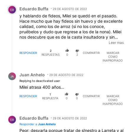
Comentario de Eduardo Buffa.
Eduardo Buffa
29 DE AGOSTO DE 2022
EB
y hablando de fideos, Milei se quedó en el pasado.
Hace mucho que hay fideos sin huevo y de excelente
calidad, como los de arroz (si no los conoce,
pruébelos y dudo que regrese a los de la nona). Milei
nos descubre que es de la casta insultadora y sin
propuestas serias, solo tribuneras, además de su
Leer mas
atraso en cuestiones nutricionales. Otro que si llega a
2
la Rosada, repartirá fideos con huevo, evitando la
RESPONDER
COMPARTIR
MARCAR
RESPUESTAS
0
2
COMO
polenta que identifica a otro partido, cada vez más
INAPROPIADO
cerca de este nuevo viejo.
Respuesta de Juan Anhelo.
Juan Anhelo
29 DE AGOSTO DE 2022
JA
Replying to deactivated user
Milei atrasa 400 años...
1
RESPONDER
COMPARTIR
MARCAR
RESPUESTA
0
0
COMO
INAPROPIADO
Respuesta de Eduardo Buffa.
Eduardo Buffa
29 DE AGOSTO DE 2022
EB
Responder a
Juan Anhelo
Peor: desvar!a porque tratar de s!nestro a Larreta y al