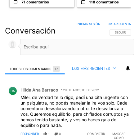
71 comentarios
118 comentarios
INICIAR SESIÓN
|
CREAR CUENTA
Conversación
SIGA ESTA CO
SEGUIR
LOS MÁS RECIENTES
TODOS LOS COMENTARIOS
17
Todos los comentarios
Comentario de Hilda Ana Barraco.
Hilda Ana Barraco
29 DE AGOSTO DE 2022
HA
Milei, de verdad te lo digo, pedí una cita urgente con
un psiquiatra, no podés manejar la ira vos solo. Cada
comentario desvalorizando a otro, te desvaloriza a
vos. Queremos equilibrio, para chiflados corruptos ya
hemos tenido bastante, y vos no haces gala de
equilibrio para nada.
RESPONDER
1
0
COMPARTIR
MARCAR
COMO