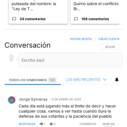
pulseada del nombre: la
Quirno sobre el conflicto con
"Ley de T...
Br...
34 comentarios
168 comentarios
INICIAR SESIÓN
|
CREAR CUENTA
Conversación
SIGA ESTA CO
SEGUIR
LOS MÁS RECIENTES
TODOS LOS COMENTARIOS
123
Todos los comentarios
Comentario de Jorge Sylveray.
Jorge Sylveray
6 DE ENERO DE 2024
JS
Cada día está jugando más al límite de decir y hacer
cualquier cosa, vamos a ver hasta cuando dura la
defensa de sus votantes y la paciencia del pueblo
RESPONDER
1
0
COMPARTIR
MARCAR