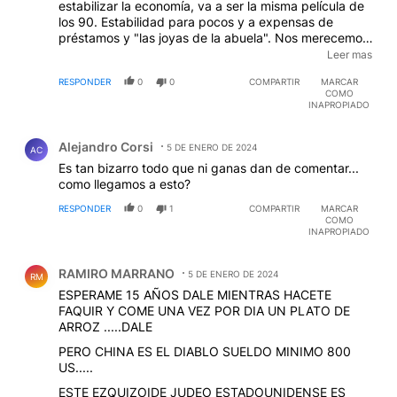
estabilizar la economía, va a ser la misma película de
los 90. Estabilidad para pocos y a expensas de
préstamos y "las joyas de la abuela". Nos merecemos
un proyecto de país a mediano y largo plazo. Ni este
Leer mas
experimento anarcocapitalista ni la improvización y el
RESPONDER
0
0
COMPARTIR
MARCAR
parche contínuo del pejotismo.
COMO
INAPROPIADO
Comentario de Alejandro Corsi.
Alejandro Corsi
5 DE ENERO DE 2024
AC
Es tan bizarro todo que ni ganas dan de comentar...
como llegamos a esto?
RESPONDER
0
1
COMPARTIR
MARCAR
COMO
INAPROPIADO
Comentario de RAMIRO MARRANO.
RAMIRO MARRANO
5 DE ENERO DE 2024
RM
ESPERAME 15 AÑOS DALE MIENTRAS HACETE
FAQUIR Y COME UNA VEZ POR DIA UN PLATO DE
ARROZ .....DALE
PERO CHINA ES EL DIABLO SUELDO MINIMO 800
US.....
ESTE EZQUIZOIDE JUDEO ESTADOUNIDENSE ES