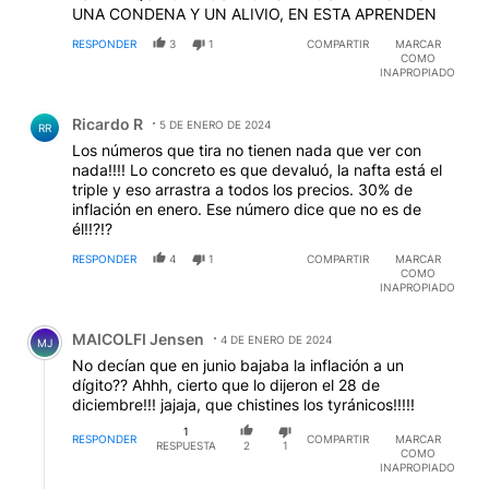
UNA CONDENA Y UN ALIVIO, EN ESTA APRENDEN
RESPONDER
3
1
COMPARTIR
MARCAR
COMO
INAPROPIADO
Comentario de Ricardo R.
Ricardo R
5 DE ENERO DE 2024
RR
Los números que tira no tienen nada que ver con
nada!!!! Lo concreto es que devaluó, la nafta está el
triple y eso arrastra a todos los precios. 30% de
inflación en enero. Ese número dice que no es de
él!!?!?
RESPONDER
4
1
COMPARTIR
MARCAR
COMO
INAPROPIADO
Comentario de MAICOLFI Jensen.
MAICOLFI Jensen
4 DE ENERO DE 2024
MJ
No decían que en junio bajaba la inflación a un
dígito?? Ahhh, cierto que lo dijeron el 28 de
diciembre!!! jajaja, que chistines los tyránicos!!!!!
1
RESPONDER
COMPARTIR
MARCAR
RESPUESTA
2
1
COMO
INAPROPIADO