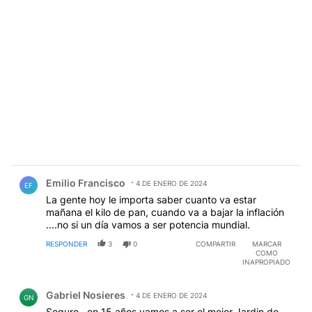
Comentario de Emilio Francisco.
Emilio Francisco
4 DE ENERO DE 2024
EF
La gente hoy le importa saber cuanto va estar
mañana el kilo de pan, cuando va a bajar la inflación
....no si un día vamos a ser potencia mundial.
RESPONDER
3
0
COMPARTIR
MARCAR
COMO
INAPROPIADO
Comentario de Gabriel Nosieres.
Gabriel Nosieres
4 DE ENERO DE 2024
GN
Seguro , en 15 años vamos a ser el mejor Jardin de