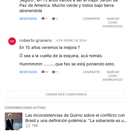
Paz de America. Mucho verde y todos bajo tierra
abonandola
RESPONDER
7
2
COMPARTIR
MARCAR
COMO
INAPROPIADO
Comentario de roberto granero.
roberto granero
4 DE ENERO DE 2024
RG
En 15 años veremos la mejora ?
Ó sea a la vuelta de la esquina, acá nomás.
Hummmmm ..........que feo se está poniendo esto.
RESPONDER
9
1
COMPARTIR
MARCAR
COMO
INAPROPIADO
CARGAR MÁS COMENTARIOS
CONVERSACIONES ACTIVAS
Este listado muestra los artículos con más comentarios en los últim
Un artículo de tendencia con el título "Las inconsistencias de Qui
Las inconsistencias de Quirno sobre el conflicto con
Brasil y una definición polémica: "La soberanía es un
concepto antiguo"
168