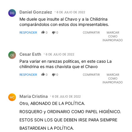
Comentario de Daniel Gonzalez.
Daniel Gonzalez
6 DE JULIO DE 2022
DG
Me duele que insulte al Chavo y a la Chilidrina
comparándolos con estos dos impresentables.
RESPONDER
0
0
COMPARTIR
MARCAR
COMO
INAPROPIADO
Comentario de Cesar Esth.
Cesar Esth
6 DE JULIO DE 2022
CE
Para variar en rarezas politicas, en este caso La
chilindrina es mas chavista que el Chavo
RESPONDER
0
0
COMPARTIR
MARCAR
COMO
INAPROPIADO
Comentario de Maria Cristina.
Maria Cristina
6 DE JULIO DE 2022
MC
Otro, ABONADO DE LA POLÍTICA.
ROSQUERO y ORDINARIO COMO PAPEL HIGIÉNICO.
ESTOS SON LOS QUE DEBEN IRSE PARA SIEMPRE
BASTARDEAN LA POLÍTICA.