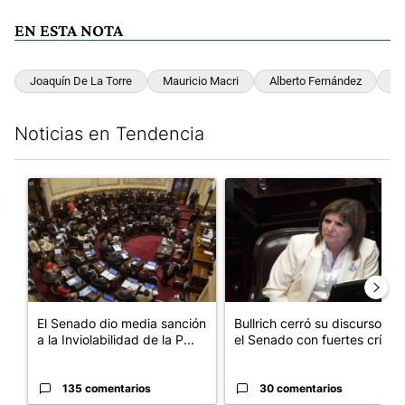
EN ESTA NOTA
Joaquín De La Torre
Mauricio Macri
Alberto Fernández
Cr
Noticias en Tendencia
Este listado muestra los artículos con más comentarios en los últim
Un artículo de tendencia con el título "El Senado dio media san
Un artículo de tendencia con el
El Senado dio media sanción
Bullrich cerró su discurso en
a la Inviolabilidad de la P...
el Senado con fuertes crí...
135 comentarios
30 comentarios