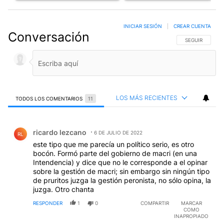
INICIAR SESIÓN
|
CREAR CUENTA
Conversación
SIGA ESTA CO
SEGUIR
LOS MÁS RECIENTES
TODOS LOS COMENTARIOS
11
Todos los comentarios
Comentario de ricardo lezcano.
ricardo lezcano
6 DE JULIO DE 2022
RL
este tipo que me parecía un político serio, es otro
bocón. Formó parte del gobierno de macri (en una
Intendencia) y dice que no le corresponde a el opinar
sobre la gestión de macri; sin embargo sin ningún tipo
de pruritos juzga la gestión peronista, no sólo opina, la
juzga. Otro chanta
RESPONDER
1
0
COMPARTIR
MARCAR
COMO
INAPROPIADO