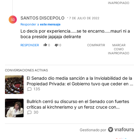
INAPROPIADO
Respuesta de SANTOS DISCEPOLO.
SANTOS DISCEPOLO
7 DE JULIO DE 2022
SD
Responder a
este mensaje
Lo decis por experiencia.....se te encarno.....mauri ni a
boca preside jajajaja delirante
RESPONDER
0
0
COMPARTIR
MARCAR
COMO
INAPROPIADO
CONVERSACIONES ACTIVAS
Este listado muestra los artículos con más comentarios en los últim
Un artículo de tendencia con el título "El Senado dio media sanci
El Senado dio media sanción a la Inviolabilidad de la
Propiedad Privada: el Gobierno tuvo que ceder en la
Ley del Manejo del Fuego
135
Un artículo de tendencia con el título "Bullrich cerró su discurso e
Bullrich cerró su discurso en el Senado con fuertes
críticas al kirchnerismo y un feroz cruce con
Capitanich al que le gritó “¡cállate!”
30
Gestionado por