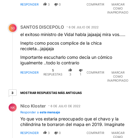
RESPONDER
3
0
COMPARTIR
MARCAR
COMO
INAPROPIADO
Comentario de SANTOS DISCEPOLO.
SANTOS DISCEPOLO
6 DE JULIO DE 2022
SD
el exitoso ministro de Vidal habla jajaajaj mira vos.....
Inepto como pocos complice de la chica
recoleta...jajajaja
Importante escucharlo como decía un cómico
igualmente ..todo lo contrario
5
RESPONDER
COMPARTIR
MARCAR
RESPUESTAS
3
1
COMO
INAPROPIADO
3 respuestas más antiguas
MOSTRAR RESPUESTAS MÁS ANTIGUAS
3
Respuesta de Nico Kloster.
Nico Kloster
6 DE JULIO DE 2022
NK
Responder a
este mensaje
Yo que vos estaria preocupado que el chavo y la
chilindrina te borraron del mapa en 2019. Imaginate
RESPONDER
3
0
COMPARTIR
MARCAR
COMO