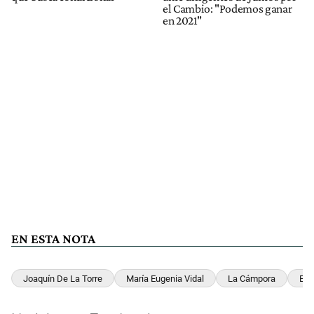
el Cambio: "Podemos ganar
en 2021"
EN ESTA NOTA
Joaquín De La Torre
María Eugenia Vidal
La Cámpora
Ele