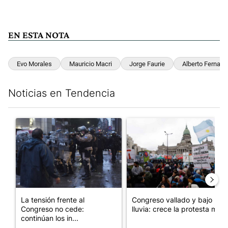
EN ESTA NOTA
Evo Morales
Mauricio Macri
Jorge Faurie
Alberto Fernand
Noticias en Tendencia
Este listado muestra los artículos con más comentarios en los últim
Un artículo de tendencia con el título "La tensión frente al Con
Un artículo de tendencia con e
La tensión frente al
Congreso vallado y bajo la
Congreso no cede:
lluvia: crece la protesta mi...
continúan los in...