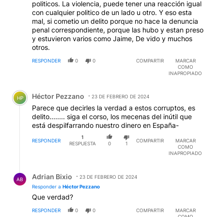
politicos. La violencia, puede tener una reacción igual
con cualquier politico de un lado u otro. Y eso esta
mal, si cometio un delito porque no hace la denuncia
penal correspondiente, porque las hubo y estan preso
y estuvieron varios como Jaime, De vido y muchos
otros.
RESPONDER
0
0
COMPARTIR
MARCAR
COMO
INAPROPIADO
Comentario de Héctor Pezzano.
Héctor Pezzano
23 DE FEBRERO DE 2024
HP
Parece que decirles la verdad a estos corruptos, es
delito........ siga el corso, los mecenas del inútil que
está despilfarrando nuestro dinero en España-
1
RESPONDER
COMPARTIR
MARCAR
RESPUESTA
0
1
COMO
INAPROPIADO
Respuesta de Adrian Bixio.
Adrian Bixio
23 DE FEBRERO DE 2024
AB
Responder a
Héctor Pezzano
Que verdad?
RESPONDER
0
0
COMPARTIR
MARCAR
COMO