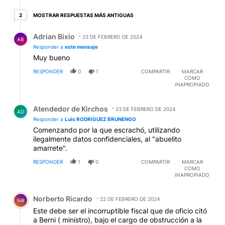
2 respuestas más antiguas
MOSTRAR RESPUESTAS MÁS ANTIGUAS
2
Respuesta de Adrian Bixio.
Adrian Bixio
23 DE FEBRERO DE 2024
AB
Responder a
este mensaje
Muy bueno
RESPONDER
0
1
COMPARTIR
MARCAR
COMO
INAPROPIADO
Respuesta de Atendedor de Kirchos.
Atendedor de Kirchos
23 DE FEBRERO DE 2024
AD
Responder a
Luis RODRIGUEZ BRUNENGO
Comenzando por la que escrachó, utilizando
ilegalmente datos confidenciales, al "abuelito
amarrete".
RESPONDER
1
0
COMPARTIR
MARCAR
COMO
INAPROPIADO
Comentario de Norberto Ricardo.
Norberto Ricardo
22 DE FEBRERO DE 2024
NR
Este debe ser el incorruptible fiscal que de oficio citó
a Berni ( ministro), bajo el cargo de obstrucción a la