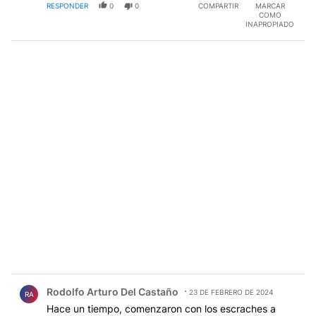
RESPONDER
0
0
COMPARTIR
MARCAR
COMO
INAPROPIADO
Comentario de Rodolfo Arturo Del Castaño.
Rodolfo Arturo Del Castaño
23 DE FEBRERO DE 2024
RA
Hace un tiempo, comenzaron con los escraches a