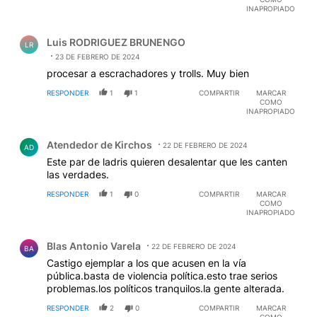
INAPROPIADO
Comentario de Luis RODRIGUEZ BRUNENGO.
Luis RODRIGUEZ BRUNENGO
LR
23 DE FEBRERO DE 2024
procesar a escrachadores y trolls. Muy bien
RESPONDER
1
1
COMPARTIR
MARCAR
COMO
INAPROPIADO
Comentario de Atendedor de Kirchos.
Atendedor de Kirchos
22 DE FEBRERO DE 2024
AD
Este par de ladris quieren desalentar que les canten
las verdades.
RESPONDER
1
0
COMPARTIR
MARCAR
COMO
INAPROPIADO
Comentario de Blas Antonio Varela.
Blas Antonio Varela
22 DE FEBRERO DE 2024
BA
Castigo ejemplar a los que acusen en la vía
pública.basta de violencia política.esto trae serios
problemas.los políticos tranquilos.la gente alterada.
RESPONDER
2
0
COMPARTIR
MARCAR
COMO