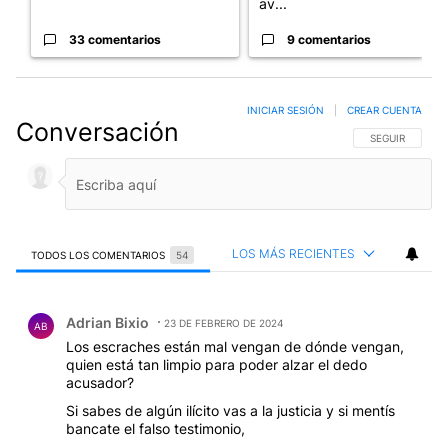
av...
33 comentarios
9 comentarios
INICIAR SESIÓN
|
CREAR CUENTA
Conversación
SIGA ESTA CO
SEGUIR
LOS MÁS RECIENTES
TODOS LOS COMENTARIOS
54
Todos los comentarios
Comentario de Adrian Bixio.
Adrian Bixio
23 DE FEBRERO DE 2024
AB
Los escraches están mal vengan de dónde vengan,
quien está tan limpio para poder alzar el dedo
acusador?
Si sabes de algún ilícito vas a la justicia y si mentís
bancate el falso testimonio,