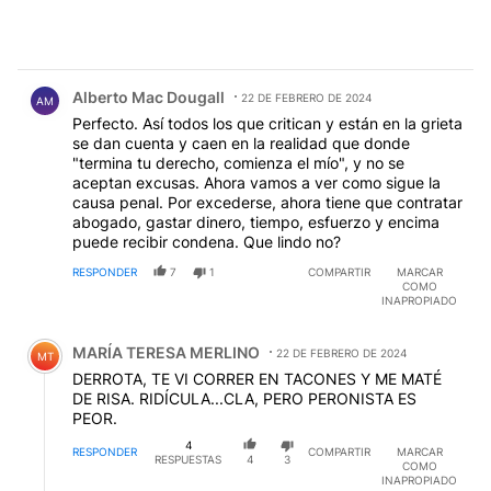
Comentario de Alberto Mac Dougall.
Alberto Mac Dougall
22 DE FEBRERO DE 2024
AM
Perfecto. Así todos los que critican y están en la grieta
se dan cuenta y caen en la realidad que donde
"termina tu derecho, comienza el mío", y no se
aceptan excusas. Ahora vamos a ver como sigue la
causa penal. Por excederse, ahora tiene que contratar
abogado, gastar dinero, tiempo, esfuerzo y encima
puede recibir condena. Que lindo no?
RESPONDER
7
1
COMPARTIR
MARCAR
COMO
INAPROPIADO
Comentario de MARÍA TERESA MERLINO.
MARÍA TERESA MERLINO
22 DE FEBRERO DE 2024
MT
DERROTA, TE VI CORRER EN TACONES Y ME MATÉ
DE RISA. RIDÍCULA...CLA, PERO PERONISTA ES
PEOR.
4
RESPONDER
COMPARTIR
MARCAR
RESPUESTAS
4
3
COMO
INAPROPIADO