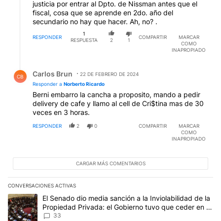
justicia por entrar al Dpto. de Nissman antes que el
fiscal, cosa que se aprende en 2do. año del
secundario no hay que hacer. Ah, no? .
1
RESPONDER
COMPARTIR
MARCAR
RESPUESTA
2
1
COMO
INAPROPIADO
Respuesta de Carlos Brun.
Carlos Brun
22 DE FEBRERO DE 2024
CB
Responder a
Norberto Ricardo
Berni embarro la cancha a proposito, mando a pedir
delivery de cafe y llamo al cell de Cri$tina mas de 30
veces en 3 horas.
RESPONDER
2
0
COMPARTIR
MARCAR
COMO
INAPROPIADO
CARGAR MÁS COMENTARIOS
CONVERSACIONES ACTIVAS
Este listado muestra los artículos con más comentarios en los últim
Un artículo de tendencia con el título "El Senado dio media sanci
El Senado dio media sanción a la Inviolabilidad de la
Propiedad Privada: el Gobierno tuvo que ceder en la
Ley del Manejo del Fuego
33