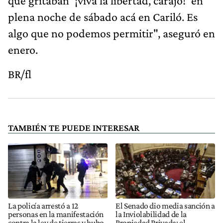
que gritaban ‘¡viva la libertad, carajo!’ en
plena noche de sábado acá en Cariló. Es
algo que no podemos permitir", aseguró en
enero.
BR/fl
TAMBIÉN TE PUEDE INTERESAR
La policía arrestó a 12
El Senado dio media sanción a
personas en la manifestación
la Inviolabilidad de la
contra la ley de tierras y hubo,
Propiedad Privada: el