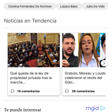
Cristina Fernández De Kirchner
Lázaro Báez
Julio De Vido
Noticias en Tendencia
Este listado muestra los artículos con más comentarios en los últim
Un artículo de tendencia con el título "Qué queda de la ley de p
Un artículo de tendencia con e
Qué queda de la ley de
Grabois, Moreau y Lousteau
propiedad privada tras la
celebraron el revés del
marcha...
Gobi...
18 comentarios
38 comentarios