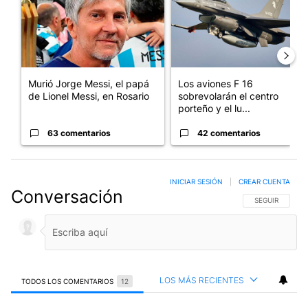
Murió Jorge Messi, el papá
Los aviones F 16
de Lionel Messi, en Rosario
sobrevolarán el centro
porteño y el lu...
63 comentarios
42 comentarios
INICIAR SESIÓN
|
CREAR CUENTA
Conversación
SIGA ESTA CO
SEGUIR
LOS MÁS RECIENTES
TODOS LOS COMENTARIOS
12
Todos los comentarios
Comentario de ELMER CENARIO.
ELMER CENARIO
12 DE JULIO DE 2023
EC