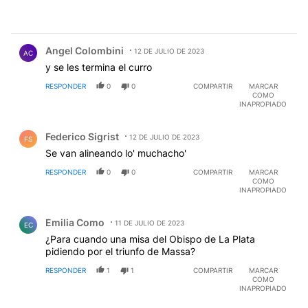
Comentario de Angel Colombini.
Angel Colombini
12 DE JULIO DE 2023
AC
y se les termina el curro
RESPONDER
0
0
COMPARTIR
MARCAR
COMO
INAPROPIADO
Comentario de Federico Sigrist.
Federico Sigrist
12 DE JULIO DE 2023
FS
Se van alineando lo' muchacho'
RESPONDER
0
0
COMPARTIR
MARCAR
COMO
INAPROPIADO
Comentario de Emilia Como.
Emilia Como
11 DE JULIO DE 2023
EC
¿Para cuando una misa del Obispo de La Plata
pidiendo por el triunfo de Massa?
RESPONDER
1
1
COMPARTIR
MARCAR
COMO
INAPROPIADO
Comentario de traetormentas traetormentas.
traetormentas traetormentas
11 DE JULIO DE 2023
TT