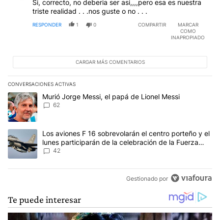
RESPONDER
1
0
COMPARTIR
MARCAR
COMO
INAPROPIADO
CARGAR MÁS COMENTARIOS
CONVERSACIONES ACTIVAS
Este listado muestra los artículos con más comentarios en los últim
Un artículo de tendencia con el título "Murió Jorge Messi, el papá
Murió Jorge Messi, el papá de Lionel Messi
62
Un artículo de tendencia con el título "Los aviones F 16 sobrevola
Los aviones F 16 sobrevolarán el centro porteño y el
lunes participarán de la celebración de la Fuerza
Aérea
42
Gestionado por