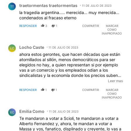
la tragedia argentina..... merecida... muy merecida...
condenados al fracaso eterno
RESPONDER
3
1
COMPARTIR
MARCAR
COMO
INAPROPIADO
Comentario de Locho Caste.
Locho Caste
11 DE JULIO DE 2023
LC
ahora estos gerontes, que hacen décadas que están
atornillados al sillón, menos democráticos para ser
elegidos no hay, a quien representan si por ejemplo
vas a un comercio y los empleados odian a los
sindicalistas y la economía donde los precios suben
por el ascensor y los salarios por las escalera vas a la
Leer mas
estación de servicio igual, los fleteros que sino
RESPONDER
1
1
COMPARTIR
MARCAR
trabajan como monotributista no laburan, los albañiles
COMO
todos en negro, porque en vez de seguir en los
INAPROPIADO
sindicatos no se postulan en las lista de UP y sacan un
Comentario de Emilia Como.
cargo de diputados senadores o lo que se usa ahora
Emilia Como
el curro del unasur
11 DE JULIO DE 2023
EC
Te mandaron a votar a Scioli, te mandaron a votar a
Alberto Fernandez y, ahora, te mandan a votar a
Massa y vos, fanatico, displinado y creyente, lo vas a
votar .... "hasta la victoria siempre".
RESPONDER
0
1
COMPARTIR
MARCAR