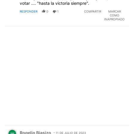
COMO
INAPROPIADO
Comentario de Rogelio Biasizo.
Rogelio Biasizo
11 DE JULIO DE 2023
RB
Mercenarios. prebendas a full.... como siempre