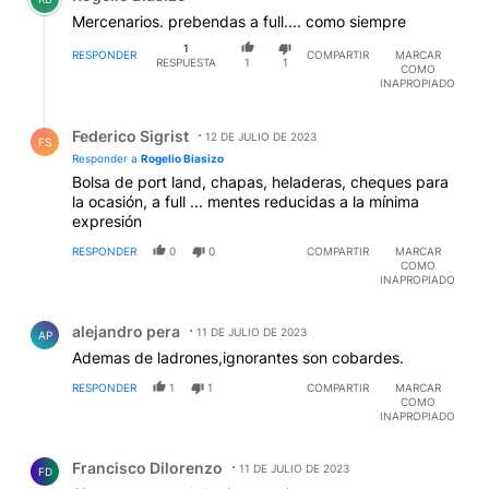
1
RESPONDER
COMPARTIR
MARCAR
RESPUESTA
1
1
COMO
INAPROPIADO
Respuesta de Federico Sigrist.
Federico Sigrist
12 DE JULIO DE 2023
FS
Responder a
Rogelio Biasizo
Bolsa de port land, chapas, heladeras, cheques para
la ocasión, a full ... mentes reducidas a la mínima
expresión
RESPONDER
0
0
COMPARTIR
MARCAR
COMO
INAPROPIADO
Comentario de alejandro pera.
alejandro pera
11 DE JULIO DE 2023
AP
Ademas de ladrones,ignorantes son cobardes.
RESPONDER
1
1
COMPARTIR
MARCAR
COMO
INAPROPIADO
Comentario de Francisco Dilorenzo.
Francisco Dilorenzo
11 DE JULIO DE 2023
FD
Si, correcto, no deberia ser asi,,,,pero esa es nuestra
triste realidad . . .nos guste o no . . .