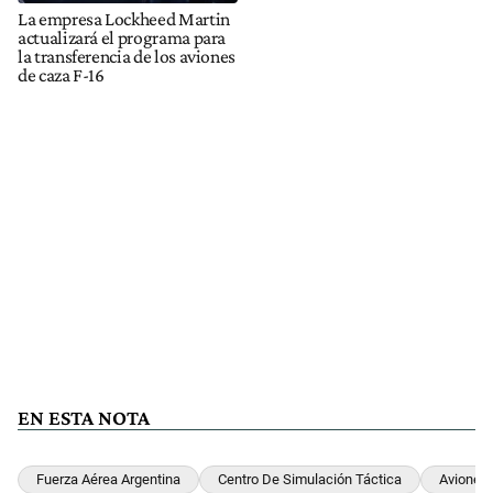
La empresa Lockheed Martin
actualizará el programa para
la transferencia de los aviones
de caza F-16
EN ESTA NOTA
Fuerza Aérea Argentina
Centro De Simulación Táctica
Aviones 