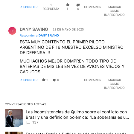
1
RESPONDER
COMPARTIR
MARCAR
RESPUESTA
1
0
COMO
INAPROPIADO
Respuesta de DANY SAVINO.
DANY SAVINO
22 DE MAYO DE 2025
DS
Responder a
DANY SAVINO
ESTA MUY CONTENTO EL PRIMER PILOTO
ARGENTINO DE F 16 NUESTRO EXCELSO MINISTRO
DE DEFENSA !!!
MUCHACHOS MEJOR COMPREN TODO TIPO DE
BATERIAS DE MISILES EN VEZ DE AVIONES VIEJOS Y
CADUCOS
RESPONDER
2
0
COMPARTIR
MARCAR
COMO
INAPROPIADO
CONVERSACIONES ACTIVAS
Este listado muestra los artículos con más comentarios en los últim
Un artículo de tendencia con el título "Las inconsistencias de Qui
Las inconsistencias de Quirno sobre el conflicto con
Brasil y una definición polémica: "La soberanía es un
concepto antiguo"
137