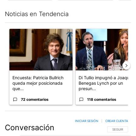
Noticias en Tendencia
Este listado muestra los artículos con más comentarios en los últim
Un artículo de tendencia con el título "Encuesta: Patricia Bull
Un artículo de tendencia con e
Encuesta: Patricia Bullrich
Di Tullio impugnó a Joaquín
queda mejor posicionada
Benegas Lynch por un
que...
presun...
72 comentarios
118 comentarios
INICIAR SESIÓN
|
CREAR CUENTA
Conversación
SIGA ESTA CO
SEGUIR