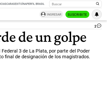
ICIAS
CARAS
EXITOÍNA
PERFIL BRASIL
INGRESAR
SUSCRIBITE
2
Ma
rde de un golpe
Ve
Mic
|
CE
l Federal 3 de La Plata, por parte del Poder
o final de designación de los magistrados.