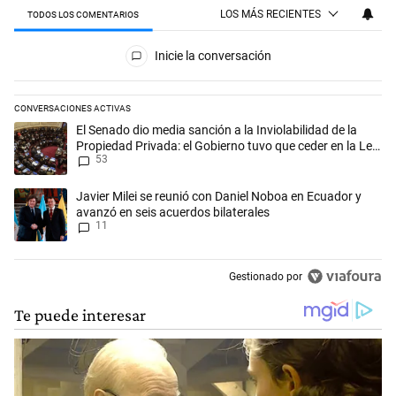
LOS MÁS RECIENTES
TODOS LOS COMENTARIOS
Todos los comentarios
Inicie la conversación
CONVERSACIONES ACTIVAS
Este listado muestra los artículos con más comentarios en los últimos 
Un artículo de tendencia con el título "El Senado dio media sanción a l
El Senado dio media sanción a la Inviolabilidad de la
Propiedad Privada: el Gobierno tuvo que ceder en la Ley
53
del Manejo del Fuego
Un artículo de tendencia con el título "Javier Milei se reunió con Dan
Javier Milei se reunió con Daniel Noboa en Ecuador y
avanzó en seis acuerdos bilaterales
11
Gestionado por