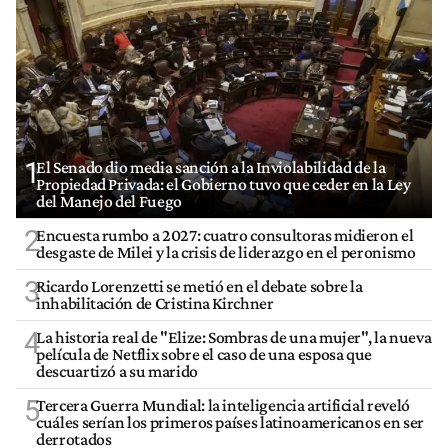
1
El Senado dio media sanción a la Inviolabilidad de la
Propiedad Privada: el Gobierno tuvo que ceder en la Ley
del Manejo del Fuego
2
Encuesta rumbo a 2027: cuatro consultoras midieron el
desgaste de Milei y la crisis de liderazgo en el peronismo
3
Ricardo Lorenzetti se metió en el debate sobre la
inhabilitación de Cristina Kirchner
4
La historia real de "Elize: Sombras de una mujer", la nueva
película de Netflix sobre el caso de una esposa que
descuartizó a su marido
5
Tercera Guerra Mundial: la inteligencia artificial reveló
cuáles serían los primeros países latinoamericanos en ser
derrotados