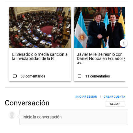
Este listado muestra los artículos con más comentarios en los últimos 
Un artículo de tendencia con el título "El Senado dio media sanción 
Un artículo de tendencia con el 
El Senado dio media sanción a
Javier Milei se reunió con
la Inviolabilidad de la P...
Daniel Noboa en Ecuador y
av...
53 comentarios
11 comentarios
INICIAR SESIÓN
|
CREAR CUENTA
Conversación
SIGA ESTA CON
SEGUIR