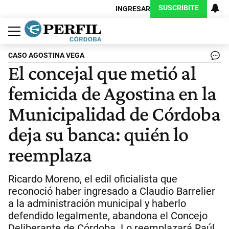
SUSCRIBITE
INGRESAR
Política
Economía
Judiciales
Sociedad
Cultura
Espectáculos
Deportes
Protagonistas
CASO AGOSTINA VEGA
El concejal que metió al
femicida de Agostina en la
Municipalidad de Córdoba
deja su banca: quién lo
reemplaza
Ricardo Moreno, el edil oficialista que
reconoció haber ingresado a Claudio Barrelier
a la administración municipal y haberlo
defendido legalmente, abandona el Concejo
Deliberante de Córdoba. Lo reemplazará Raúl