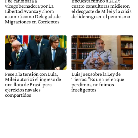
Fue candidata a
Encuesta rumbo a 2027:
vicegobernadora por La
cuatro consultoras midieron
Libertad Avanza y ahora
el desgaste de Milei y la crisis
asumirá como Delegada de
de liderazgo en el peronismo
Migraciones en Corrientes
Pese a la tensión con Lula,
Luis Juez sobre la Ley de
Milei autorizó el ingreso de
Tierras: "Es una pelea que
una flota de Brasil para
perdimos, no fuimos
ejercicios navales
inteligentes"
compartidos