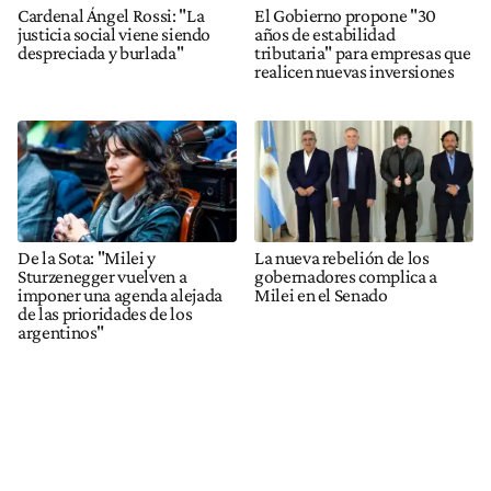
Cardenal Ángel Rossi: "La
El Gobierno propone "30
justicia social viene siendo
años de estabilidad
despreciada y burlada"
tributaria" para empresas que
realicen nuevas inversiones
De la Sota: "Milei y
La nueva rebelión de los
Sturzenegger vuelven a
gobernadores complica a
imponer una agenda alejada
Milei en el Senado
de las prioridades de los
argentinos"