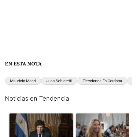
EN ESTA NOTA
Mauricio Macri
Juan Schiaretti
Elecciones En Cordoba
Pe
Noticias en Tendencia
Este listado muestra los artículos con más comentarios en los últim
Un artículo de tendencia con el título "Milei, listo para 'atajar
Un artículo de tendencia con e