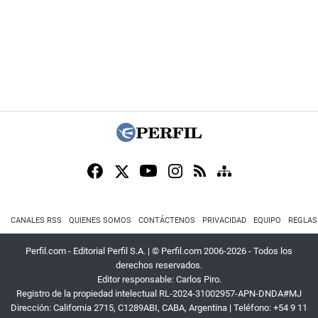
CANALES RSS
QUIENES SOMOS
CONTÁCTENOS
PRIVACIDAD
EQUIPO
REGLAS
Perfil.com - Editorial Perfil S.A.
| © Perfil.com 2006-2026 - Todos los
derechos reservados.
Editor responsable: Carlos Piro.
Registro de la propiedad intelectual RL-2024-31002957-APN-DNDA#MJ
Dirección:
California 2715
,
C1289ABI
,
CABA, Argentina
| Teléfono:
+54 9 11