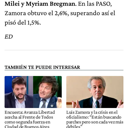
Milei y Myriam Bregman
. En las PASO,
Zamora obtuvo el 2,6%, superando así el
pisó del 1,5%.
ED
TAMBIÉN TE PUEDE INTERESAR
Encuesta: Avanza Libertad
Luis Zamora y la crisis en el
acecha al Frente de Todos
oficialismo: “Están buscando
como segunda fuerza en
parches pero son cada vez más
Ciudad de Buenos Aires
débiles”