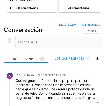
60 comentarios
74 comentarios
INICIAR SESIÓN
|
CREAR CUENTA
Conversación
SIGA ESTA CO
SEGUIR
LOS MÁS RECIENTES
TODOS LOS COMENTARIOS
7
Todos los comentarios
Comentario de Pichu Cosa.
Pichu Cosa
27 DE FEBRERO DE 2025
PC
Qué verguenza! Pero no la culpo por aparecer
ignorante. Piensen todas las impresentables don
nadie que se hicieron una carrera política desde un
panel de televisión criticando sin saber. Habla de la
degradación institucional que tiene el pais. Tet@s
hechas, gatos acomodaticios, ignorancia supina...no
Leer mas