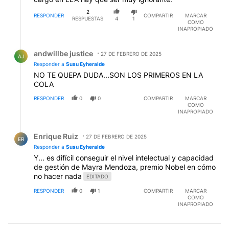
2
RESPONDER
COMPARTIR
MARCAR
RESPUESTAS
4
1
COMO
INAPROPIADO
Respuesta de andwillbe justice.
andwillbe justice
27 DE FEBRERO DE 2025
AJ
Responder a
Susu Eyheralde
NO TE QUEPA DUDA...SON LOS PRIMEROS EN LA
COLA
RESPONDER
0
0
COMPARTIR
MARCAR
COMO
INAPROPIADO
Respuesta de Enrique Ruiz.
Enrique Ruiz
27 DE FEBRERO DE 2025
ER
Responder a
Susu Eyheralde
Y... es difícil conseguir el nivel intelectual y capacidad
de gestión de Mayra Mendoza, premio Nobel en cómo
no hacer nada
EDITADO
RESPONDER
0
1
COMPARTIR
MARCAR
COMO
INAPROPIADO