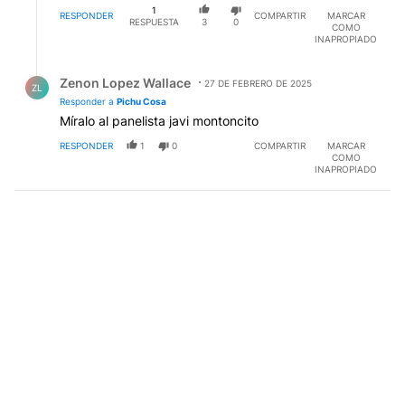
importa, estás delante de una cámara todos los días
1
hablando pestes de otros. Suficiente para representar
RESPONDER
COMPARTIR
MARCAR
RESPUESTA
3
0
COMO
a los habitantes de este país.
INAPROPIADO
Respuesta de Zenon Lopez Wallace.
Zenon Lopez Wallace
27 DE FEBRERO DE 2025
ZL
Responder a
Pichu Cosa
Míralo al panelista javi montoncito
RESPONDER
1
0
COMPARTIR
MARCAR
COMO
INAPROPIADO