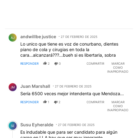
Comentario de andwillbe justice.
andwillbe justice
27 DE FEBRERO DE 2025
AJ
Lo unico que tiene es voz de conurbano, dientes
piano de cola y cirugias en toda la
cara...alcanzará???...bueh si es libertaria, sobra
RESPONDER
2
0
COMPARTIR
MARCAR
COMO
INAPROPIADO
Comentario de Juan Marshall.
Juan Marshall
27 DE FEBRERO DE 2025
JM
Sería 6500 veces mejor intendenta que Mendoza...
RESPONDER
1
2
COMPARTIR
MARCAR
COMO
INAPROPIADO
Comentario de Susu Eyheralde.
Susu Eyheralde
27 DE FEBRERO DE 2025
SE
Es indudable que para ser candidato para algún
cargo en LLA hay que ser muy ignorante.