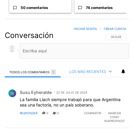
50 comentarios
74 comentarios
INICIAR SESIÓN
|
CREAR CUENTA
Conversación
SIGA ESTA CO
SEGUIR
LOS MÁS RECIENTES
TODOS LOS COMENTARIOS
1
Todos los comentarios
Comentario de Susu Eyheralde.
Susu Eyheralde
22 DE JULIO DE 2024
SE
La familia Llach siempre trabajó para que Argentina
sea una factoría, no un país soberano.
RESPONDER
0
0
COMPARTIR
MARCAR
COMO
INAPROPIADO