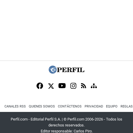
CANALES RSS
QUIENES SOMOS
CONTÁCTENOS
PRIVACIDAD
EQUIPO
REGLAS
Perfil.com - Editorial Perfil S.A.
| © Perfil.com 2006-2026 - Todos los
derechos reservados.
Editor responsable: Carlos Piro.