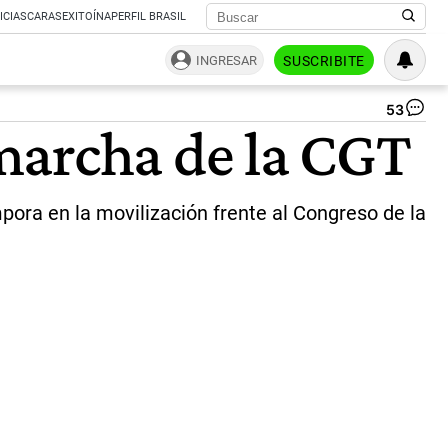
ICIAS
CARAS
EXITOÍNA
PERFIL BRASIL
INGRESAR
SUSCRIBITE
53
Má
marcha de la CGT
Kir
en
la
mo
pora en la movilización frente al Congreso de la
de
la
CG
|
Ce
Per