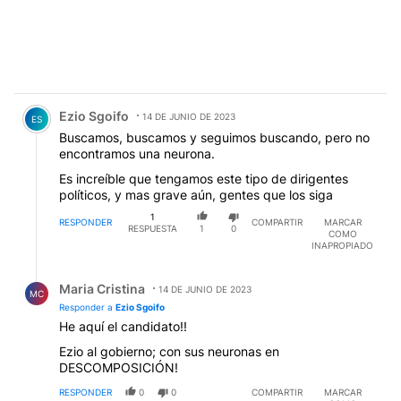
Comentario de Ezio Sgoifo.
Ezio Sgoifo
14 DE JUNIO DE 2023
ES
Buscamos, buscamos y seguimos buscando, pero no
encontramos una neurona.
Es increíble que tengamos este tipo de dirigentes
políticos, y mas grave aún, gentes que los siga
1
RESPONDER
COMPARTIR
MARCAR
RESPUESTA
1
0
COMO
INAPROPIADO
Respuesta de Maria Cristina.
Maria Cristina
14 DE JUNIO DE 2023
MC
Responder a
Ezio Sgoifo
He aquí el candidato!!
Ezio al gobierno; con sus neuronas en
DESCOMPOSICIÓN!
RESPONDER
0
0
COMPARTIR
MARCAR