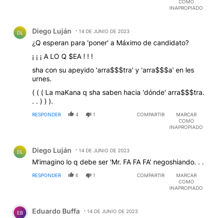
COMO
INAPROPIADO
Comentario de Diego Luján.
Diego Luján
14 DE JUNIO DE 2023
DL
¿Q esperan para 'poner' a Máximo de candidato?
¡ ¡ ¡ A LO Q $EA ! ! !
sha con su apeyido 'arra$$$tra' y 'arra$$$a' en les
urnes.
( ( ( La maKana q sha saben hacia 'dónde' arra$$$tra.
. . ) ) ).
RESPONDER
4
1
COMPARTIR
MARCAR
COMO
INAPROPIADO
Comentario de Diego Luján.
Diego Luján
14 DE JUNIO DE 2023
DL
M'imagino lo q debe ser 'Mr. FA FA FA' negoshiando. . .
RESPONDER
6
1
COMPARTIR
MARCAR
COMO
INAPROPIADO
Comentario de Eduardo Buffa.
Eduardo Buffa
14 DE JUNIO DE 2023
EB