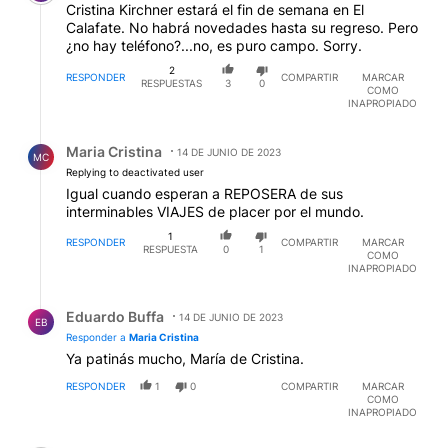
Cristina Kirchner estará el fin de semana en El
Calafate. No habrá novedades hasta su regreso. Pero
¿no hay teléfono?...no, es puro campo. Sorry.
2
RESPONDER
COMPARTIR
MARCAR
RESPUESTAS
3
0
COMO
INAPROPIADO
Respuesta de Maria Cristina.
Maria Cristina
14 DE JUNIO DE 2023
MC
Replying to deactivated user
Igual cuando esperan a REPOSERA de sus
interminables VIAJES de placer por el mundo.
1
RESPONDER
COMPARTIR
MARCAR
RESPUESTA
0
1
COMO
INAPROPIADO
Respuesta de Eduardo Buffa.
Eduardo Buffa
14 DE JUNIO DE 2023
EB
Responder a
Maria Cristina
Ya patinás mucho, María de Cristina.
RESPONDER
1
0
COMPARTIR
MARCAR
COMO
INAPROPIADO
Comentario de Hector B.