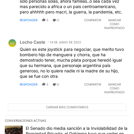
solo personas solas, ahora familias..o sea cada vez
mas parecido a africa o un pais centroamericano,
pero ahhhhh pero macri, la guerra, la pandemia, etc.
RESPONDER
3
0
COMPARTIR
MARCAR
COMO
INAPROPIADO
Comentario de Locho Caste.
Locho Caste
14 DE JUNIO DE 2023
LC
Quien es este joystick para negociar, que merito tuvo
bombero hijo de manguera y chorra, que ha
demostrado tener, mucha plata porque heredó igual
que su hermana, que personaje argentina país
generoso, no lo quiere nadie ni la madre de su hijo,
que se fue con otra
RESPONDER
3
0
COMPARTIR
MARCAR
COMO
INAPROPIADO
CARGAR MÁS COMENTARIOS
CONVERSACIONES ACTIVAS
Este listado muestra los artículos con más comentarios en los últim
Un artículo de tendencia con el título "El Senado dio media sanci
El Senado dio media sanción a la Inviolabilidad de la
Propiedad Privada: el Gobierno tuvo que ceder en la