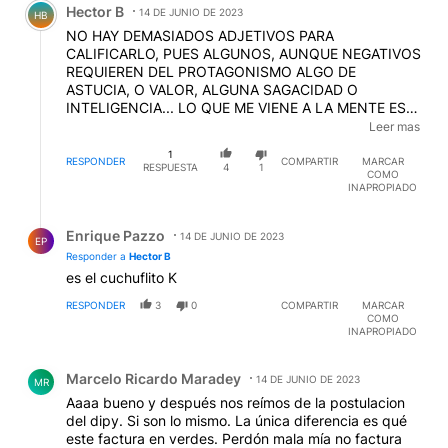
Hector B
14 DE JUNIO DE 2023
HB
NO HAY DEMASIADOS ADJETIVOS PARA
CALIFICARLO, PUES ALGUNOS, AUNQUE NEGATIVOS
REQUIEREN DEL PROTAGONISMO ALGO DE
ASTUCIA, O VALOR, ALGUNA SAGACIDAD O
INTELIGENCIA... LO QUE ME VIENE A LA MENTE ES
"PAPARULO"... UN PERSONAJE SIN NINGUNA
Leer mas
ACTITUD MAS QUE SU PROPIA INUTILIDAD. Y SI,
1
POSEEDOR DE UNA INCONSCIENCIA QUE LO
RESPONDER
COMPARTIR
MARCAR
RESPUESTA
4
1
COMO
TRANSFORMA CASI EN UN INIMPUTABLE... EN QUE
INAPROPIADO
MANOS TERMINARON LOS KIRCHOS... PASAJE DE
VUELTA A LA CLOACA PRONTITO, "UNIDOS A LAS
Respuesta de Enrique Pazzo.
CLOACAS" DEBIERON BAUTIZARA LA GAVILLA..
Enrique Pazzo
14 DE JUNIO DE 2023
EP
EDITADO
Responder a
Hector B
es el cuchuflito K
RESPONDER
3
0
COMPARTIR
MARCAR
COMO
INAPROPIADO
Comentario de Marcelo Ricardo Maradey.
Marcelo Ricardo Maradey
14 DE JUNIO DE 2023
MR
Aaaa bueno y después nos reímos de la postulacion
del dipy. Si son lo mismo. La única diferencia es qué
este factura en verdes. Perdón mala mía no factura