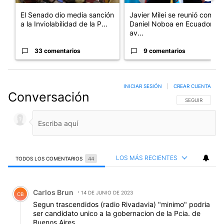
El Senado dio media sanción
Javier Milei se reunió con
a la Inviolabilidad de la P...
Daniel Noboa en Ecuador y
av...
33 comentarios
9 comentarios
INICIAR SESIÓN
|
CREAR CUENTA
Conversación
SIGA ESTA CO
SEGUIR
LOS MÁS RECIENTES
TODOS LOS COMENTARIOS
44
Todos los comentarios
Comentario de Carlos Brun.
Carlos Brun
14 DE JUNIO DE 2023
CB
Segun trascendidos (radio Rivadavia) "minimo" podria
ser candidato unico a la gobernacion de la Pcia. de
Buenos Aires.