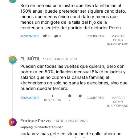
Solo en peronia un ministro que lleva la inflación al
150% anual puede pretender ser siquiera candidato,
menos que menos único candidato y menos que
menos un monigote de la talla del hijo de la
condenada ser jefe del partido del dictador Perón.
RESPONDER
4
0
COMPARTIR
MARCAR
COMO
INAPROPIADO
Comentario de EL INÚTIL.
EL INÚTIL
14 DE JUNIO DE 2023
EI
Pueden dar todas las vueltas que quieran, pero con
pobreza en 50%, inflación mensual 8% (dibujados) y
salarios que no cubren la canasta familiar, el
kirchnerismo no solo no gana las elecciones, sino que
pueden quedar tercero.
1
RESPONDER
COMPARTIR
MARCAR
RESPUESTA
2
0
COMO
INAPROPIADO
Respuesta de Enrique Pazzo.
Enrique Pazzo
14 DE JUNIO DE 2023
EP
Replying to deactivated user
cada vez mas gete en situacion de calle, ahora no