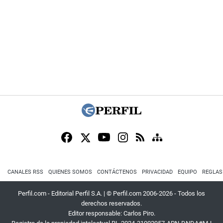
CANALES RSS
QUIENES SOMOS
CONTÁCTENOS
PRIVACIDAD
EQUIPO
REGLAS
Perfil.com - Editorial Perfil S.A.
| © Perfil.com 2006-2026 - Todos los
derechos reservados.
Editor responsable: Carlos Piro.