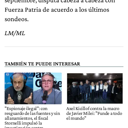
Fuerza Patria de acuerdo a los últimos
sondeos.
LM/ML
TAMBIÉN TE PUEDE INTERESAR
"Espionaje ilegal": con
Axel Kicillof contra la macro
resguardo de las fuentes y sin
de Javier Milei: "Funde a todo
allanamientos, el fiscal
el mundo"
Stornelli impulsó la
investigación contra