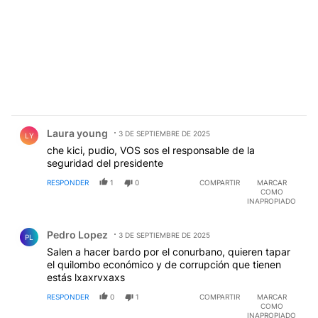
Comentario de Laura young.
Laura young
3 DE SEPTIEMBRE DE 2025
LY
che kici, pudio, VOS sos el responsable de la
seguridad del presidente
RESPONDER
1
0
COMPARTIR
MARCAR
COMO
INAPROPIADO
Comentario de Pedro Lopez.
Pedro Lopez
3 DE SEPTIEMBRE DE 2025
PL
Salen a hacer bardo por el conurbano, quieren tapar
el quilombo económico y de corrupción que tienen
estás lxaxrvxaxs
RESPONDER
0
1
COMPARTIR
MARCAR
COMO
INAPROPIADO