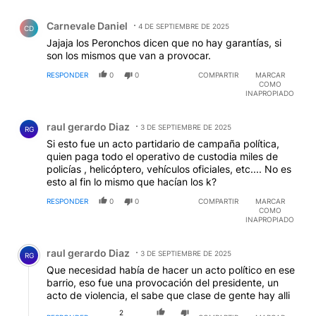
Comentario de Carnevale Daniel.
Carnevale Daniel
4 DE SEPTIEMBRE DE 2025
CD
Jajaja los Peronchos dicen que no hay garantías, si
son los mismos que van a provocar.
RESPONDER
0
0
COMPARTIR
MARCAR
COMO
INAPROPIADO
Comentario de raul gerardo Diaz.
raul gerardo Diaz
3 DE SEPTIEMBRE DE 2025
RG
Si esto fue un acto partidario de campaña política,
quien paga todo el operativo de custodia miles de
policías , helicóptero, vehículos oficiales, etc.... No es
esto al fin lo mismo que hacían los k?
RESPONDER
0
0
COMPARTIR
MARCAR
COMO
INAPROPIADO
Comentario de raul gerardo Diaz.
raul gerardo Diaz
3 DE SEPTIEMBRE DE 2025
RG
Que necesidad había de hacer un acto político en ese
barrio, eso fue una provocación del presidente, un
acto de violencia, el sabe que clase de gente hay alli
2