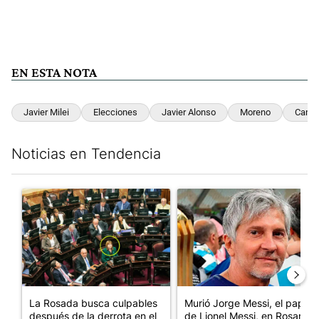
EN ESTA NOTA
Javier Milei
Elecciones
Javier Alonso
Moreno
Camp
Noticias en Tendencia
Este listado muestra los artículos con más comentarios en los últim
Un artículo de tendencia con el título "La Rosada busca culpabl
Un artículo de tendencia con e
La Rosada busca culpables
Murió Jorge Messi, el papá
después de la derrota en el
de Lionel Messi, en Rosario