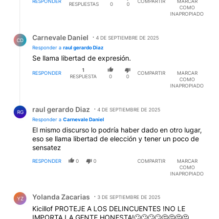
RESPONDER
COMPARTIR
MARCAR
RESPUESTAS
0
0
COMO
INAPROPIADO
Respuesta de Carnevale Daniel.
Carnevale Daniel
4 DE SEPTIEMBRE DE 2025
CD
Responder a
raul gerardo Diaz
Se llama libertad de expresión.
1
RESPONDER
COMPARTIR
MARCAR
RESPUESTA
0
0
COMO
INAPROPIADO
Respuesta de raul gerardo Diaz.
raul gerardo Diaz
4 DE SEPTIEMBRE DE 2025
RG
Responder a
Carnevale Daniel
El mismo discurso lo podría haber dado en otro lugar,
eso se llama libertad de elección y tener un poco de
sensatez
RESPONDER
0
0
COMPARTIR
MARCAR
COMO
INAPROPIADO
Comentario de Yolanda Zacarias.
Yolanda Zacarias
3 DE SEPTIEMBRE DE 2025
YZ
Kicillof PROTEJE A LOS DELINCUENTES !NO LE
IMPORTA LA GENTE HONESTA!🙄🙄🙄🙄🤔🤔🤔🤔