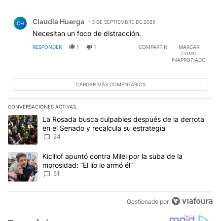
Comentario de Claudia Huerga.
Claudia Huerga
3 DE SEPTIEMBRE DE 2025
CH
Necesitan un foco de distracción.
RESPONDER
1
1
COMPARTIR
MARCAR
COMO
INAPROPIADO
CARGAR MÁS COMENTARIOS
CONVERSACIONES ACTIVAS
Este listado muestra los artículos con más comentarios en los últim
Un artículo de tendencia con el título "La Rosada busca culpables
La Rosada busca culpables después de la derrota
en el Senado y recalcula su estrategia
24
Un artículo de tendencia con el título "Kicillof apuntó contra Milei 
Kicillof apuntó contra Milei por la suba de la
morosidad: “El lío lo armó él”
51
Gestionado por