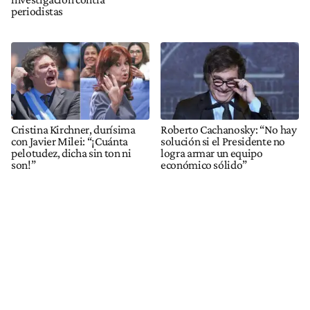
periodistas
Cristina Kirchner, durísima
Roberto Cachanosky: “No hay
con Javier Milei: “¡Cuánta
solución si el Presidente no
pelotudez, dicha sin ton ni
logra armar un equipo
son!”
económico sólido”