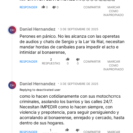
RESPONDER
0
0
COMPARTIR
MARCAR
COMO
INAPROPIADO
Comentario de Daniel Hernandez.
Daniel Hernandez
3 DE SEPTIEMBRE DE 2025
DH
Perones en pánico. No les alcanza con las operetas
de audios y chats de Sergio y la Lar Va Rial, necesitan
mandar hordas de caníbales para impedir el acto e
intimidar al bonaerense,
2
RESPONDER
COMPARTIR
MARCAR
RESPUESTAS
0
0
COMO
INAPROPIADO
Respuesta de Daniel Hernandez.
Daniel Hernandez
3 DE SEPTIEMBRE DE 2025
DH
Replying to deactivated user
como lo hacen cotidianamente con sus motochcrrcs
criminales, asolando los barrios y las calles 24/7.
Necesitan IMPEDIR como lo hacen siempre, con
violencia y prepotencia, para seguir persiguiendo y
acorralando al bonaerense, enrejado y cercado, hasta
dentro de sus hogares.
1
RESPONDER
COMPARTIR
MARCAR