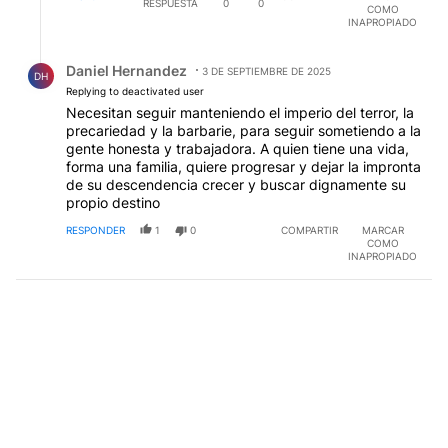
RESPUESTA
0
0
COMO
INAPROPIADO
Respuesta de Daniel Hernandez.
Daniel Hernandez
3 DE SEPTIEMBRE DE 2025
DH
Replying to deactivated user
Necesitan seguir manteniendo el imperio del terror, la
precariedad y la barbarie, para seguir sometiendo a la
gente honesta y trabajadora. A quien tiene una vida,
forma una familia, quiere progresar y dejar la impronta
de su descendencia crecer y buscar dignamente su
propio destino
RESPONDER
1
0
COMPARTIR
MARCAR
COMO
INAPROPIADO