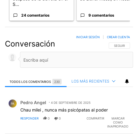
S...
24 comentarios
9 comentarios
INICIAR SESIÓN
|
CREAR CUENTA
Conversación
SIGA ESTA CO
SEGUIR
LOS MÁS RECIENTES
TODOS LOS COMENTARIOS
230
Todos los comentarios
Comentario de Pedro Angel.
Pedro Angel
4 DE SEPTIEMBRE DE 2025
PA
Chau milei , nunca más psicópatas al poder
RESPONDER
0
0
COMPARTIR
MARCAR
COMO
INAPROPIADO