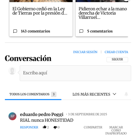
El Gobierno cedió en la Ley
Pidieron echar a la mano
de Tierras por la presión d...
derecha de Victoria
Villarruel...
143 comentarios
5 comentarios
INICIAR SESIÓN
|
CREAR CUENTA
Conversación
SIGA ESTA CON
SEGUIR
LOS MÁS RECIENTES
TODOS LOS COMENTARIOS
3
Todos los comentarios
Comentario de eduardo pedro Poggi.
eduardo pedro Poggi
3 DE SEPTIEMBRE DE 2025
EP
RIAL nunca HONESTIDAD
RESPONDER
2
0
COMPARTIR
MARCAR
COMO
INAPROPIADO