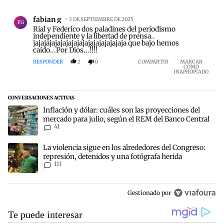
Comentario de fabian g.
fabian g
3 DE SEPTIEMBRE DE 2025
FG
Rial y Federico dos paladines del periodismo
independiente y la libertad de prensa..
jajajajajajajajajajajajajajajajaja que bajo hemos
caido...Por Dios...!!!!
RESPONDER
2
0
COMPARTIR
MARCAR
COMO
INAPROPIADO
CONVERSACIONES ACTIVAS
Este listado muestra los artículos con más comentarios en los últim
Un artículo de tendencia con el título "Inflación y dólar: cuáles s
Inflación y dólar: cuáles son las proyecciones del
mercado para julio, según el REM del Banco Central
41
Un artículo de tendencia con el título "La violencia sigue en los al
La violencia sigue en los alrededores del Congreso:
represión, detenidos y una fotógrafa herida
111
Gestionado por