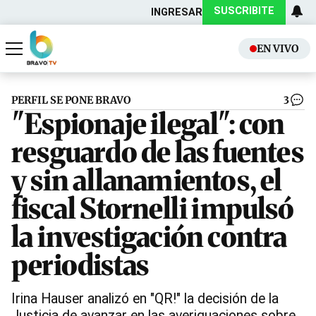
SUSCRIBITE
INGRESAR
EN VIVO
Actualidad
Política
PERFIL SE PONE BRAVO
3
"Espionaje ilegal": con
resguardo de las fuentes
y sin allanamientos, el
fiscal Stornelli impulsó
la investigación contra
periodistas
Irina Hauser analizó en "QR!" la decisión de la
Justicia de avanzar en las averiguaciones sobre