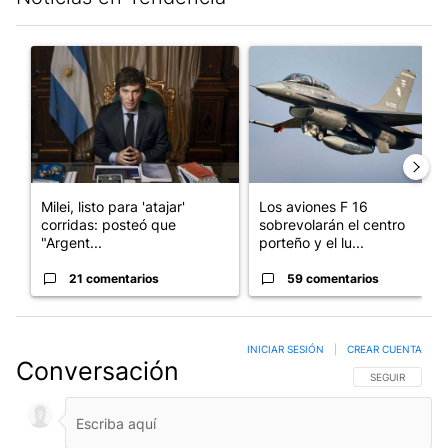
Este listado muestra los artículos con más comentarios en los últim
Un artículo de tendencia con el título "Milei, listo para 'atajar
Un artículo de tendencia con e
Milei, listo para 'atajar'
Los aviones F 16
corridas: posteó que
sobrevolarán el centro
"Argent...
porteño y el lu...
21 comentarios
59 comentarios
INICIAR SESIÓN
|
CREAR CUENTA
Conversación
SIGA ESTA CO
SEGUIR