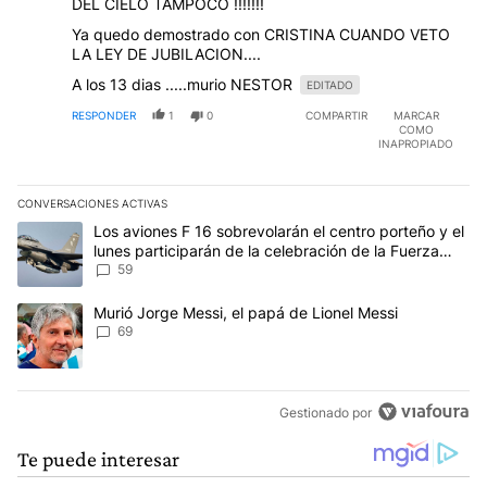
DEL CIELO TAMPOCO !!!!!!!
Ya quedo demostrado con CRISTINA CUANDO VETO
LA LEY DE JUBILACION....
A los 13 dias .....murio NESTOR
EDITADO
RESPONDER
1
0
COMPARTIR
MARCAR
COMO
INAPROPIADO
CONVERSACIONES ACTIVAS
Este listado muestra los artículos con más comentarios en los últim
Un artículo de tendencia con el título "Los aviones F 16 sobrevola
Los aviones F 16 sobrevolarán el centro porteño y el
lunes participarán de la celebración de la Fuerza
Aérea
59
Un artículo de tendencia con el título "Murió Jorge Messi, el papá
Murió Jorge Messi, el papá de Lionel Messi
69
Gestionado por