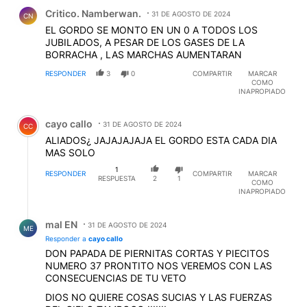
Comentario de Critico. Namberwan..
Critico. Namberwan.
31 DE AGOSTO DE 2024
CN
EL GORDO SE MONTO EN UN 0 A TODOS LOS
JUBILADOS, A PESAR DE LOS GASES DE LA
BORRACHA , LAS MARCHAS AUMENTARAN
RESPONDER
3
0
COMPARTIR
MARCAR
COMO
INAPROPIADO
Comentario de cayo callo.
cayo callo
31 DE AGOSTO DE 2024
CC
ALIADOS¿ JAJAJAJAJA EL GORDO ESTA CADA DIA
MAS SOLO
1
RESPONDER
COMPARTIR
MARCAR
RESPUESTA
2
1
COMO
INAPROPIADO
Respuesta de mal EN.
mal EN
31 DE AGOSTO DE 2024
ME
Responder a
cayo callo
DON PAPADA DE PIERNITAS CORTAS Y PIECITOS
NUMERO 37 PRONTITO NOS VEREMOS CON LAS
CONSECUENCIAS DE TU VETO
DIOS NO QUIERE COSAS SUCIAS Y LAS FUERZAS