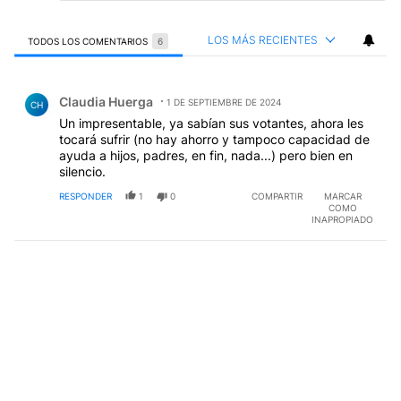
LOS MÁS RECIENTES
TODOS LOS COMENTARIOS
6
Todos los comentarios
Comentario de Claudia Huerga.
Claudia Huerga
1 DE SEPTIEMBRE DE 2024
CH
Un impresentable, ya sabían sus votantes, ahora les
tocará sufrir (no hay ahorro y tampoco capacidad de
ayuda a hijos, padres, en fin, nada...) pero bien en
silencio.
RESPONDER
1
0
COMPARTIR
MARCAR
COMO
INAPROPIADO