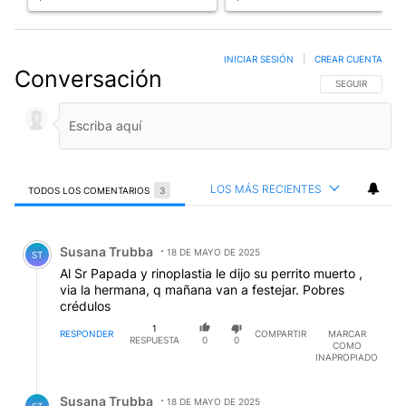
INICIAR SESIÓN
|
CREAR CUENTA
Conversación
SIGA ESTA CO
SEGUIR
LOS MÁS RECIENTES
TODOS LOS COMENTARIOS
3
Todos los comentarios
Comentario de Susana Trubba.
Susana Trubba
18 DE MAYO DE 2025
ST
Al Sr Papada y rinoplastia le dijo su perrito muerto ,
via la hermana, q mañana van a festejar. Pobres
crédulos
1
RESPONDER
COMPARTIR
MARCAR
RESPUESTA
0
0
COMO
INAPROPIADO
Respuesta de Susana Trubba.
Susana Trubba
18 DE MAYO DE 2025