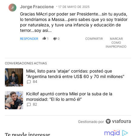
Comentario de Jorge Fraccione.
Jorge Fraccione
17 DE MAYO DE 2025
JF
Gracias MAcri por poder ser Presidente...sin tu ayuda,
lo tendriamos a Massa...pero sabes que yo soy traidor
por naturaleza, y tuve una infancia y educación de
terror...soy asi...
RESPONDER
1
0
COMPARTIR
MARCAR
COMO
INAPROPIADO
CONVERSACIONES ACTIVAS
Este listado muestra los artículos con más comentarios en los últim
Un artículo de tendencia con el título "Milei, listo para 'atajar' 
Milei, listo para 'atajar' corridas: posteó que
"Argentina tendrá entre US$ 60 y 70 mil millones"
84
Un artículo de tendencia con el título "Kicillof apuntó contra Milei 
Kicillof apuntó contra Milei por la suba de la
morosidad: “El lío lo armó él”
82
Gestionado por