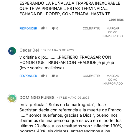
ESPERANDO LA PUÑALADA TRAPERA INEXORABLE
QUE TE VA PROPINAR... ESTAS TERMINADA...
ECHADA DEL PODER, CONDENADA, HASTA TE
FUERON DE LA RECOLETA... KIRCHA ROÑA... VOLVÉ
Leer mas
A TU CLOACA Y NO MOLESTES MAS A LA GENTE DE
RESPONDER
4
0
COMPARTIR
MARCAR
BIEN
COMO
INAPROPIADO
Comentario de Oscar Del.
Oscar Del
17 DE MAYO DE 2023
OD
y cristina dijo:...........PREFIERO FRACASAR CON
HONOR QUE TRIUNFAR CON FRADUDE je je je je
(leve sonrisa maliciosa)
RESPONDER
1
0
COMPARTIR
MARCAR
COMO
INAPROPIADO
Comentario de DOMINGO FUNES.
DOMINGO FUNES
17 DE MAYO DE 2023
DF
en la pelicula " Solos en la madrugada", Jose
Sacristan decia con referencia a la muerte de Franco
:....." somos huerfanos, gracias a Dios ", bueno, nos
liberamos de una persona que estuvo en el poder los
ultimos 20 años, y los resultados son : inflacion 130%,
pobreza 40%, sin dolares, entregandonos a los