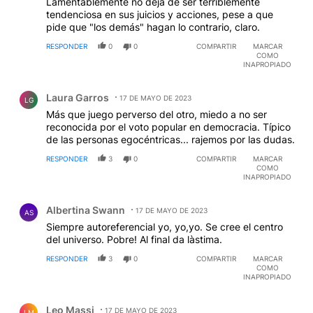
Lamentablemente no deja de ser terriblemente
tendenciosa en sus juicios y acciones, pese a que
pide que "los demás" hagan lo contrario, claro.
RESPONDER
0
0
COMPARTIR
MARCAR
COMO
INAPROPIADO
Comentario de Laura Garros.
Laura Garros
17 DE MAYO DE 2023
LG
Más que juego perverso del otro, miedo a no ser
reconocida por el voto popular en democracia. Típico
de las personas egocéntricas... rajemos por las dudas.
RESPONDER
3
0
COMPARTIR
MARCAR
COMO
INAPROPIADO
Comentario de Albertina Swann.
Albertina Swann
17 DE MAYO DE 2023
AS
Siempre autoreferencial yo, yo,yo. Se cree el centro
del universo. Pobre! Al final da làstima.
RESPONDER
3
0
COMPARTIR
MARCAR
COMO
INAPROPIADO
Comentario de Leo Massi.
Leo Massi
17 DE MAYO DE 2023
LM