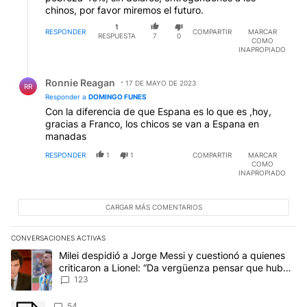
chinos, por favor miremos el futuro.
1
RESPONDER
COMPARTIR
MARCAR
RESPUESTA
7
0
COMO
INAPROPIADO
Respuesta de Ronnie Reagan.
Ronnie Reagan
17 DE MAYO DE 2023
RR
Responder a
DOMINGO FUNES
Con la diferencia de que Espana es lo que es ,hoy,
gracias a Franco, los chicos se van a Espana en
manadas
RESPONDER
1
1
COMPARTIR
MARCAR
COMO
INAPROPIADO
CARGAR MÁS COMENTARIOS
CONVERSACIONES ACTIVAS
Este listado muestra los artículos con más comentarios en los últim
Un artículo de tendencia con el título "Milei despidió a Jorge Mes
Milei despidió a Jorge Messi y cuestionó a quienes
criticaron a Lionel: “Da vergüenza pensar que hubo
anti-Messi”
123
Un artículo de tendencia con el título "" con 54 comentarios.
54