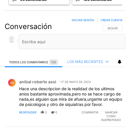
INICIAR SESIÓN
|
CREAR CUENTA
Conversación
SIGA ESTA CO
SEGUIR
LOS MÁS RECIENTES
TODOS LOS COMENTARIOS
105
Todos los comentarios
Comentario de anibal roberto assi.
anibal roberto assi
17 DE MAYO DE 2023
AR
Hace una descripcion de la realidad de los ultimos
anios bastante aproximada,pero no se hace cargo de
nada,es alguien que mira de afuera,urgente un equipo
de psicologos y otro de siquiatras por favor.
RESPONDER
0
0
COMPARTIR
MARCAR
COMO
INAPROPIADO