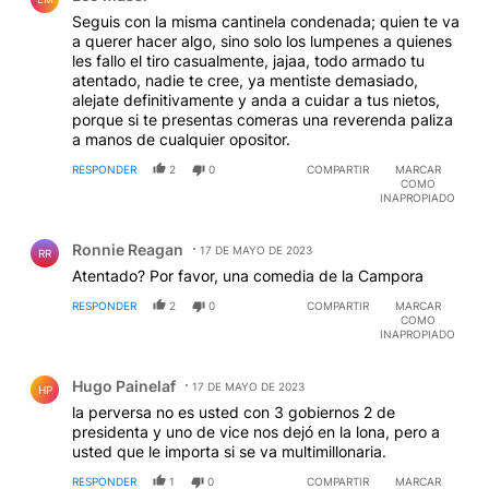
Seguis con la misma cantinela condenada; quien te va
a querer hacer algo, sino solo los lumpenes a quienes
les fallo el tiro casualmente, jajaa, todo armado tu
atentado, nadie te cree, ya mentiste demasiado,
alejate definitivamente y anda a cuidar a tus nietos,
porque si te presentas comeras una reverenda paliza
a manos de cualquier opositor.
RESPONDER
2
0
COMPARTIR
MARCAR
COMO
INAPROPIADO
Comentario de Ronnie Reagan.
Ronnie Reagan
17 DE MAYO DE 2023
RR
Atentado? Por favor, una comedia de la Campora
RESPONDER
2
0
COMPARTIR
MARCAR
COMO
INAPROPIADO
Comentario de Hugo Painelaf.
Hugo Painelaf
17 DE MAYO DE 2023
HP
la perversa no es usted con 3 gobiernos 2 de
presidenta y uno de vice nos dejó en la lona, pero a
usted que le importa si se va multimillonaria.
RESPONDER
1
0
COMPARTIR
MARCAR