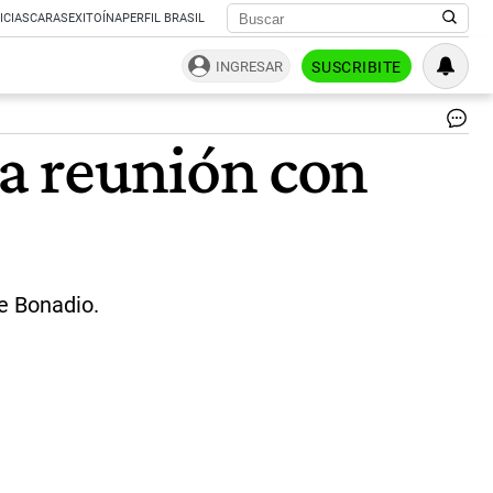
ICIAS
CARAS
EXITOÍNA
PERFIL BRASIL
INGRESAR
SUSCRIBITE
No
a reunión con
Oy
|
Ca
de
C5
e Bonadio.