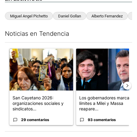
Miguel Angel Pichetto
Daniel Gollan
Alberto Fernandez
Di
Noticias en Tendencia
Este listado muestra los artículos con más comentarios en los últim
Un artículo de tendencia con el título "San Cayetano 2026: orga
Un artículo de tendencia con e
San Cayetano 2026:
Los gobernadores marcan
organizaciones sociales y
límites a Milei y Massa
sindicatos...
reapare...
29 comentarios
93 comentarios