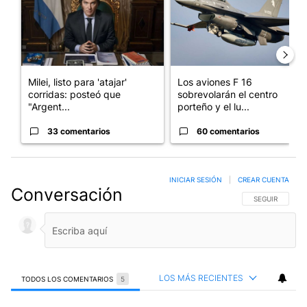
Milei, listo para 'atajar'
Los aviones F 16
corridas: posteó que
sobrevolarán el centro
"Argent...
porteño y el lu...
33 comentarios
60 comentarios
INICIAR SESIÓN
|
CREAR CUENTA
Conversación
SIGA ESTA CO
SEGUIR
LOS MÁS RECIENTES
TODOS LOS COMENTARIOS
5
Todos los comentarios