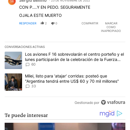
Sergio Bellino
23 DE NOVIEMBRE DE 2022
SB
CON P....Y EN PEDO. SEGURAMENTE
OJALA ESTE MUERTO
RESPONDER
2
0
COMPARTIR
MARCAR
COMO
INAPROPIADO
CONVERSACIONES ACTIVAS
Este listado muestra los artículos con más comentarios en los últim
Un artículo de tendencia con el título "Los aviones F 16 sobrevola
Los aviones F 16 sobrevolarán el centro porteño y el
lunes participarán de la celebración de la Fuerza
Aérea
60
Un artículo de tendencia con el título "Milei, listo para 'atajar' 
Milei, listo para 'atajar' corridas: posteó que
"Argentina tendrá entre US$ 60 y 70 mil millones"
33
Gestionado por