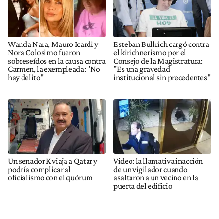
Wanda Nara, Mauro Icardi y
Esteban Bullrich cargó contra
Nora Colosimo fueron
el kirichnerismo por el
sobreseídos en la causa contra
Consejo de la Magistratura:
Carmen, la exempleada: "No
"Es una gravedad
hay delito"
institucional sin precedentes"
Un senador K viaja a Qatar y
Video: la llamativa inacción
podría complicar al
de un vigilador cuando
oficialismo con el quórum
asaltaron a un vecino en la
puerta del edificio