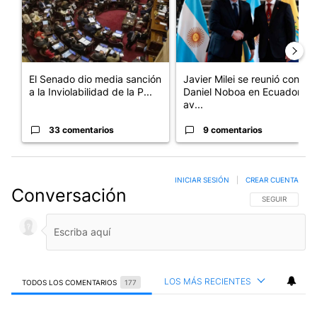
El Senado dio media sanción
Javier Milei se reunió con
a la Inviolabilidad de la P...
Daniel Noboa en Ecuador y
av...
33 comentarios
9 comentarios
INICIAR SESIÓN
|
CREAR CUENTA
Conversación
SIGA ESTA CO
SEGUIR
LOS MÁS RECIENTES
TODOS LOS COMENTARIOS
177
Todos los comentarios