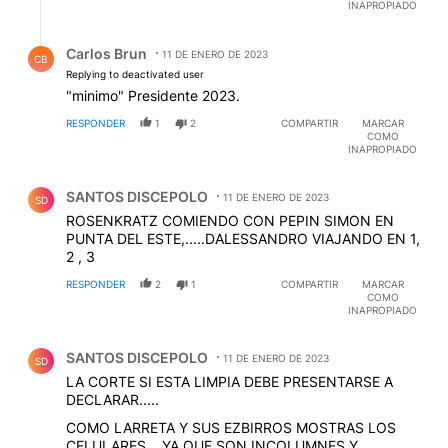
INAPROPIADO
Respuesta de Carlos Brun.
Carlos Brun
11 DE ENERO DE 2023
CB
Replying to deactivated user
"minimo" Presidente 2023.
RESPONDER
1
2
COMPARTIR
MARCAR
COMO
INAPROPIADO
Comentario de SANTOS DISCEPOLO.
SANTOS DISCEPOLO
11 DE ENERO DE 2023
SD
ROSENKRATZ COMIENDO CON PEPIN SIMON EN
PUNTA DEL ESTE,.....DALESSANDRO VIAJANDO EN 1,
2 , 3
RESPONDER
2
1
COMPARTIR
MARCAR
COMO
INAPROPIADO
Comentario de SANTOS DISCEPOLO.
SANTOS DISCEPOLO
11 DE ENERO DE 2023
SD
LA CORTE SI ESTA LIMPIA DEBE PRESENTARSE A
DECLARAR.....
COMO LARRETA Y SUS EZBIRROS MOSTRAS LOS
CELULARES....YA QUE SON INCOLUMNES Y