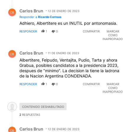
Respuesta de Carlos Brun.
Carlos Brun
12 DE ENERO DE 2023
CB
Responder a
Ricardo Correas
Adhiero, Albertitere es un INUTIL por antonomasia.
RESPONDER
1
0
COMPARTIR
MARCAR
COMO
INAPROPIADO
Comentario de Carlos Brun.
Carlos Brun
11 DE ENERO DE 2023
CB
Albertitere, Felpudo, Ventajita, Pudio, Tarta y ahora
Grabua, posibles candidatos a la presidencia 2023,
despues de "minimo". La decision la tiene la ladrona
de la Nacion Argentina CONDENADA.
RESPONDER
1
0
COMPARTIR
MARCAR
COMO
INAPROPIADO
Comentario desactivado.
CONTENIDO DESHABILITADO
2
RESPUESTAS
Respuesta de Carlos Brun.
Carlos Brun
12 DE ENERO DE 2023
CB