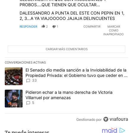
PROBOS....QUE TIENEN QUE OCULTAR...
DALESSANDRO A PUNTA DEL ESTE CON PEPIN EN 1,
2, 3...A YA VIAJOOOOO JAJAJA DELINCUENTES
RESPONDER
2
1
COMPARTIR
MARCAR
COMO
INAPROPIADO
CARGAR MÁS COMENTARIOS
CONVERSACIONES ACTIVAS
Este listado muestra los artículos con más comentarios en los últim
Un artículo de tendencia con el título "El Senado dio media sanci
El Senado dio media sanción a la Inviolabilidad de la
Propiedad Privada: el Gobierno tuvo que ceder en la
Ley del Manejo del Fuego
33
Un artículo de tendencia con el título "Pidieron echar a la mano d
Pidieron echar a la mano derecha de Victoria
Villarruel por amenazas
5
Gestionado por