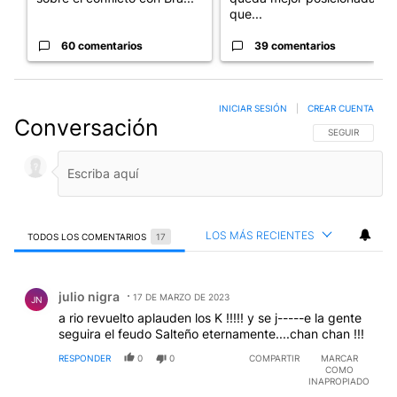
que...
60 comentarios
39 comentarios
INICIAR SESIÓN
|
CREAR CUENTA
Conversación
SIGA ESTA CO
SEGUIR
LOS MÁS RECIENTES
TODOS LOS COMENTARIOS
17
Todos los comentarios
Comentario de julio nigra.
julio nigra
17 DE MARZO DE 2023
JN
a rio revuelto aplauden los K !!!!! y se j-----e la gente
seguira el feudo Salteño eternamente....chan chan !!!
RESPONDER
0
0
COMPARTIR
MARCAR
COMO
INAPROPIADO