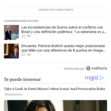
CARGAR MÁS COMENTARIOS
CONVERSACIONES ACTIVAS
Este listado muestra los artículos con más comentarios en los últim
Un artículo de tendencia con el título "Las incosistencias de Quir
Las incosistencias de Quirno sobre el conflicto con
Brasil y una definición polémica: "La soberania es un
concepto antiguo"
59
Un artículo de tendencia con el título "Encuesta: Patricia Bullri
Encuesta: Patricia Bullrich queda mejor posicionada
que Milei con una diferencia de 8 puntos en imagen
negativa
39
Gestionado por