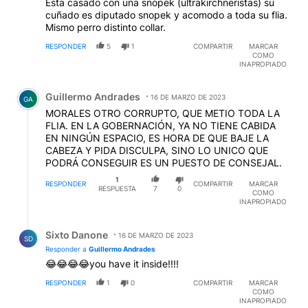
Esta casado con una snopek (ultrakirchneristas) su
cuñado es diputado snopek y acomodo a toda su flia.
Mismo perro distinto collar.
RESPONDER
5
1
COMPARTIR
MARCAR
COMO
INAPROPIADO
Comentario de Guillermo Andrades.
Guillermo Andrades
16 DE MARZO DE 2023
GA
MORALES OTRO CORRUPTO, QUE METIO TODA LA
FLIA. EN LA GOBERNACIÓN, YA NO TIENE CABIDA
EN NINGÚN ESPACIO, ES HORA DE QUE BAJE LA
CABEZA Y PIDA DISCULPA, SINO LO UNICO QUE
PODRÁ CONSEGUIR ES UN PUESTO DE CONSEJAL.
1
RESPONDER
COMPARTIR
MARCAR
RESPUESTA
7
0
COMO
INAPROPIADO
Respuesta de Sixto Danone.
Sixto Danone
16 DE MARZO DE 2023
SD
Responder a
Guillermo Andrades
😂😂😂😂you have it inside!!!!
RESPONDER
1
0
COMPARTIR
MARCAR
COMO
INAPROPIADO