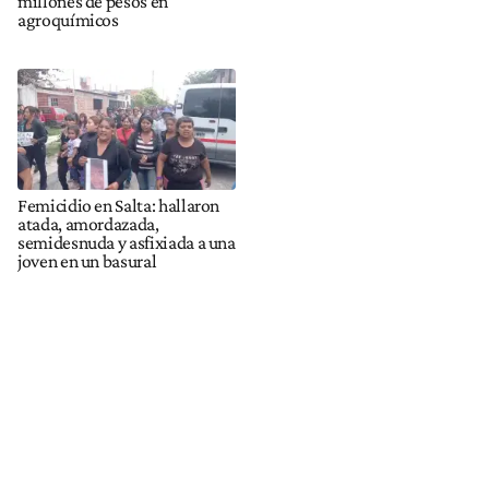
millones de pesos en
agroquímicos
Femicidio en Salta: hallaron
atada, amordazada,
semidesnuda y asfixiada a una
joven en un basural