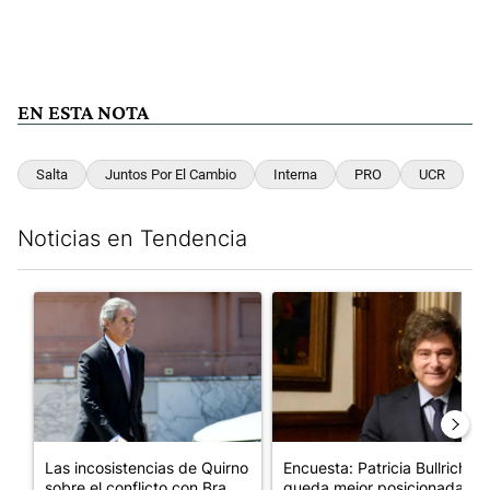
EN ESTA NOTA
Salta
Juntos Por El Cambio
Interna
PRO
UCR
Noticias en Tendencia
Este listado muestra los artículos con más comentarios en los últim
Un artículo de tendencia con el título "Las incosistencias de Qu
Un artículo de tendencia con e
Las incosistencias de Quirno
Encuesta: Patricia Bullrich
sobre el conflicto con Bra...
queda mejor posicionada