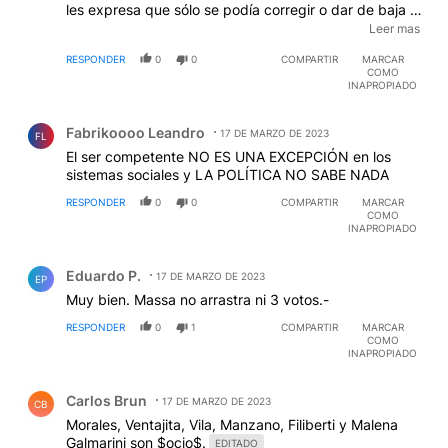
les expresa que sólo se podía corregir o dar de baja lo
presentado pero a esa altura no podían presentar un
Leer mas
frente PRO-UCR porque se les había vencido el plazo
RESPONDER
0
0
COMPARTIR
MARCAR
para eso, y como anécdota se comenta que la gente
COMO
del PRO se encontraba en un bar al momento de tener
INAPROPIADO
que presentar las listas en tiempo y forma. Informen,
Comentario de Fabrikoooo Leandro.
no, mal informen.
Fabrikoooo Leandro
17 DE MARZO DE 2023
FL
El ser competente NO ES UNA EXCEPCIÓN en los
sistemas sociales y LA POLÍTICA NO SABE NADA
RESPONDER
0
0
COMPARTIR
MARCAR
COMO
INAPROPIADO
Comentario de Eduardo P..
Eduardo P.
17 DE MARZO DE 2023
EP
Muy bien. Massa no arrastra ni 3 votos.-
RESPONDER
0
1
COMPARTIR
MARCAR
COMO
INAPROPIADO
Comentario de Carlos Brun.
Carlos Brun
17 DE MARZO DE 2023
CB
Morales, Ventajita, Vila, Manzano, Filiberti y Malena
Galmarini son $ocio$.
EDITADO