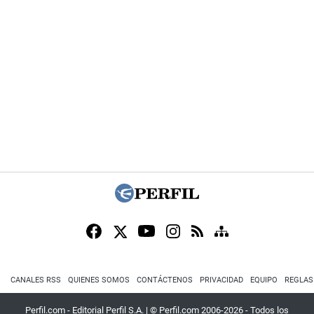
CANALES RSS
QUIENES SOMOS
CONTÁCTENOS
PRIVACIDAD
EQUIPO
REGLAS
Perfil.com - Editorial Perfil S.A.
| © Perfil.com 2006-2026 - Todos los