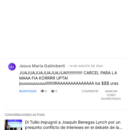
Comentario de Jesus Maria Galimberti.
Jesus Maria Galimberti
14 DE AGOSTO DE 2023
JM
JUAJUAJUAJUAJUAJUA!!!!!!!!!!!!!! CARCEL PARA LA
MAAA FIA KORRRR UPTA!
juuuuuuuuuuuIIIIIIIIRAAAAAAAAAAAAAA ba $$$ uras
RESPONDER
0
0
COMPARTIR
MARCAR
COMO
INAPROPIADO
CONVERSACIONES ACTIVAS
Este listado muestra los artículos con más comentarios en los últim
Un artículo de tendencia con el título "Di Tullio impugnó a Joaqu
Di Tullio impugnó a Joaquín Benegas Lynch por un
presunto conflicto de intereses en el debate de la