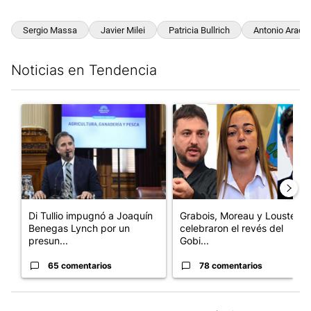
Sergio Massa
Javier Milei
Patricia Bullrich
Antonio Aracre
Noticias en Tendencia
Este listado muestra los artículos con más comentarios en los últim
Un artículo de tendencia con el título "Di Tullio impugnó a Joa
Un artículo de tendencia con e
Di Tullio impugnó a Joaquín
Grabois, Moreau y Lousteau
Benegas Lynch por un
celebraron el revés del
presun...
Gobi...
65 comentarios
78 comentarios