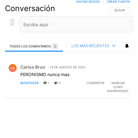
INICIAR SESIÓN
|
CREAR CUENTA
Conversación
SIGA ESTA CO
SEGUIR
LOS MÁS RECIENTES
TODOS LOS COMENTARIOS
2
Todos los comentarios
Comentario de Carlos Brun.
Carlos Brun
14 DE AGOSTO DE 2023
CB
PERONISMO nunca mas.
RESPONDER
1
0
COMPARTIR
MARCAR
COMO
INAPROPIADO