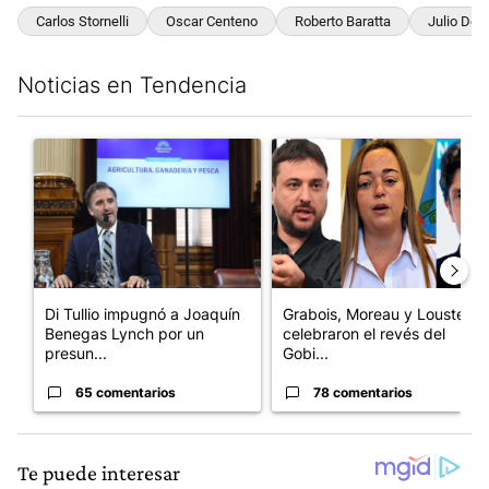
Carlos Stornelli
Oscar Centeno
Roberto Baratta
Julio De 
Noticias en Tendencia
Este listado muestra los artículos con más comentarios en los últim
Un artículo de tendencia con el título "Di Tullio impugnó a Joa
Un artículo de tendencia con e
Di Tullio impugnó a Joaquín
Grabois, Moreau y Lousteau
Benegas Lynch por un
celebraron el revés del
presun...
Gobi...
65 comentarios
78 comentarios