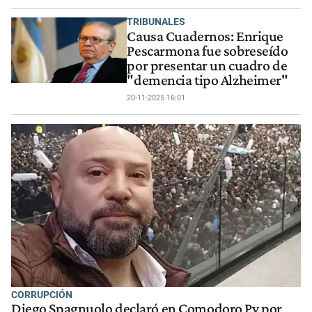
TRIBUNALES
Causa Cuadernos: Enrique
Pescarmona fue sobreseído
por presentar un cuadro de
"demencia tipo Alzheimer"
20-11-2025 16:01
CORRUPCIÓN
Diego Spagnuolo declaró en Comodoro Py por