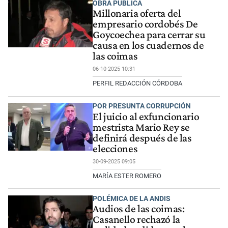
OBRA PÚBLICA
Millonaria oferta del
empresario cordobés De
Goycoechea para cerrar su
causa en los cuadernos de
las coimas
06-10-2025 10:31
PERFIL REDACCIÓN CÓRDOBA
POR PRESUNTA CORRUPCIÓN
El juicio al exfuncionario
mestrista Mario Rey se
definirá después de las
elecciones
30-09-2025 09:05
MARÍA ESTER ROMERO
POLÉMICA DE LA ANDIS
Audios de las coimas:
Casanello rechazó la