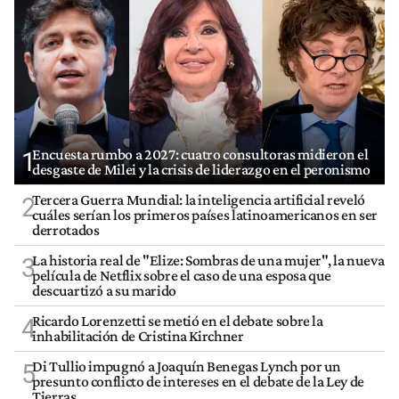
Encuesta rumbo a 2027: cuatro consultoras midieron el
1
desgaste de Milei y la crisis de liderazgo en el peronismo
Tercera Guerra Mundial: la inteligencia artificial reveló
2
cuáles serían los primeros países latinoamericanos en ser
derrotados
La historia real de "Elize: Sombras de una mujer", la nueva
3
película de Netflix sobre el caso de una esposa que
descuartizó a su marido
Ricardo Lorenzetti se metió en el debate sobre la
4
inhabilitación de Cristina Kirchner
Di Tullio impugnó a Joaquín Benegas Lynch por un
5
presunto conflicto de intereses en el debate de la Ley de
Tierras