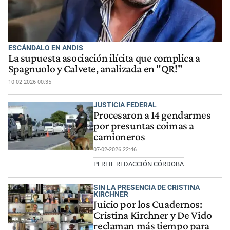
ESCÁNDALO EN ANDIS
La supuesta asociación ilícita que complica a
Spagnuolo y Calvete, analizada en "QR!"
10-02-2026 00:35
JUSTICIA FEDERAL
Procesaron a 14 gendarmes
por presuntas coimas a
camioneros
07-02-2026 22:46
PERFIL REDACCIÓN CÓRDOBA
SIN LA PRESENCIA DE CRISTINA
KIRCHNER
Juicio por los Cuadernos:
Cristina Kirchner y De Vido
reclaman más tiempo para