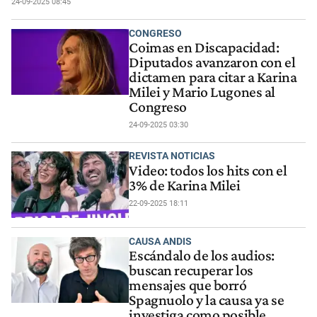
24-09-2025 08:45
CONGRESO
Coimas en Discapacidad:
Diputados avanzaron con el
dictamen para citar a Karina
Milei y Mario Lugones al
Congreso
24-09-2025 03:30
REVISTA NOTICIAS
Video: todos los hits con el
3% de Karina Milei
22-09-2025 18:11
CAUSA ANDIS
Escándalo de los audios:
buscan recuperar los
mensajes que borró
Spagnuolo y la causa ya se
investiga como posible