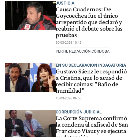
JUSTICIA
Causa Cuadernos: De
Goycoechea fue el único
arrepentido que declaró y
reabrió el debate sobre las
pruebas
30-03-2026 10:42
PERFIL REDACCIÓN CÓRDOBA
EN SU DECLARACIÓN INDAGATORIA
Gustavo Sáenz le respondió
a Cristina, que lo acusó de
recibir coimas: "Baño de
humildad"
18-03-2026 06:53
CORRUPCIÓN JUDICIAL
La Corte Suprema confirmó
la condena al exfiscal de San
Francisco Viaut y se ejecuta