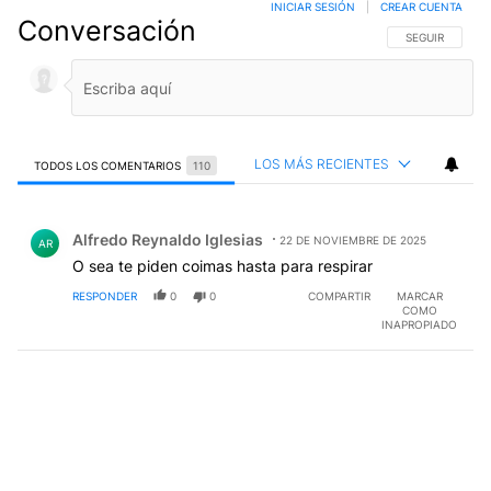
INICIAR SESIÓN
|
CREAR CUENTA
Conversación
SIGA ESTA CO
SEGUIR
LOS MÁS RECIENTES
TODOS LOS COMENTARIOS
110
Todos los comentarios
Comentario de Alfredo Reynaldo Iglesias.
Alfredo Reynaldo Iglesias
22 DE NOVIEMBRE DE 2025
AR
O sea te piden coimas hasta para respirar
RESPONDER
0
0
COMPARTIR
MARCAR
COMO
INAPROPIADO