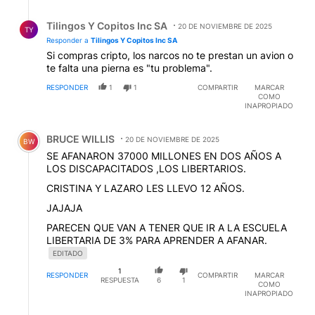
Respuesta de Tilingos Y Copitos Inc SA.
Tilingos Y Copitos Inc SA
20 DE NOVIEMBRE DE 2025
TY
Responder a
Tilingos Y Copitos Inc SA
Si compras cripto, los narcos no te prestan un avion o
te falta una pierna es "tu problema".
RESPONDER
1
1
COMPARTIR
MARCAR
COMO
INAPROPIADO
Comentario de BRUCE WILLIS.
BRUCE WILLIS
20 DE NOVIEMBRE DE 2025
BW
SE AFANARON 37000 MILLONES EN DOS AÑOS A
LOS DISCAPACITADOS ,LOS LIBERTARIOS.
CRISTINA Y LAZARO LES LLEVO 12 AÑOS.
JAJAJA
PARECEN QUE VAN A TENER QUE IR A LA ESCUELA
LIBERTARIA DE 3% PARA APRENDER A AFANAR.
EDITADO
1
RESPONDER
COMPARTIR
MARCAR
RESPUESTA
6
1
COMO
INAPROPIADO