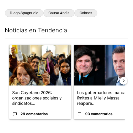
Diego Spagnuolo
Causa Andis
Coimas
Noticias en Tendencia
Este listado muestra los artículos con más comentarios en los últim
Un artículo de tendencia con el título "San Cayetano 2026: orga
Un artículo de tendencia con e
San Cayetano 2026:
Los gobernadores marcan
organizaciones sociales y
límites a Milei y Massa
sindicatos...
reapare...
29 comentarios
93 comentarios