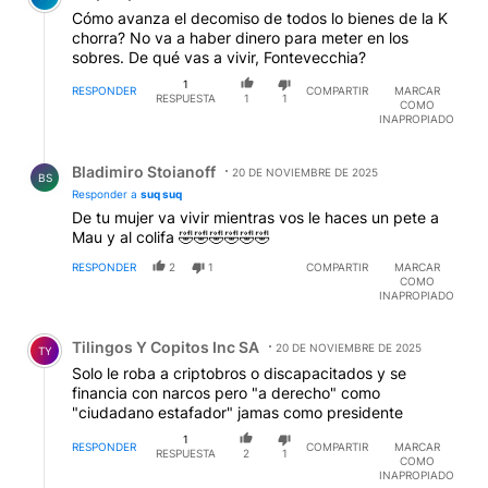
Cómo avanza el decomiso de todos lo bienes de la K
chorra? No va a haber dinero para meter en los
sobres. De qué vas a vivir, Fontevecchia?
1
RESPONDER
COMPARTIR
MARCAR
RESPUESTA
1
1
COMO
INAPROPIADO
Respuesta de Bladimiro Stoianoff.
Bladimiro Stoianoff
20 DE NOVIEMBRE DE 2025
BS
Responder a
suq suq
De tu mujer va vivir mientras vos le haces un pete a
Mau y al colifa 🤣🤣🤣🤣🤣🤣
RESPONDER
2
1
COMPARTIR
MARCAR
COMO
INAPROPIADO
Comentario de Tilingos Y Copitos Inc SA.
Tilingos Y Copitos Inc SA
20 DE NOVIEMBRE DE 2025
TY
Solo le roba a criptobros o discapacitados y se
financia con narcos pero "a derecho" como
"ciudadano estafador" jamas como presidente
1
RESPONDER
COMPARTIR
MARCAR
RESPUESTA
2
1
COMO
INAPROPIADO