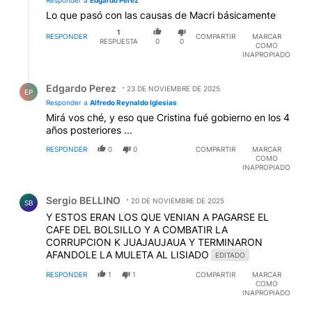
Lo que pasó con las causas de Macri básicamente
1
RESPONDER
COMPARTIR
MARCAR
RESPUESTA
0
0
COMO
INAPROPIADO
Respuesta de Edgardo Perez.
Edgardo Perez
23 DE NOVIEMBRE DE 2025
EP
Responder a
Alfredo Reynaldo Iglesias
Mirá vos ché, y eso que Cristina fué gobierno en los 4
años posteriores ...
RESPONDER
0
0
COMPARTIR
MARCAR
COMO
INAPROPIADO
Comentario de Sergio BELLINO.
Sergio BELLINO
20 DE NOVIEMBRE DE 2025
SB
Y ESTOS ERAN LOS QUE VENIAN A PAGARSE EL
CAFE DEL BOLSILLO Y A COMBATIR LA
CORRUPCION K JUAJAUJAUA Y TERMINARON
AFANDOLE LA MULETA AL LISIADO
EDITADO
RESPONDER
1
1
COMPARTIR
MARCAR
COMO
INAPROPIADO