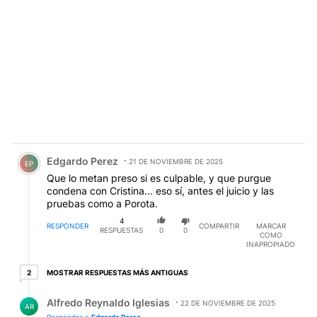
Comentario de Edgardo Perez.
Edgardo Perez
21 DE NOVIEMBRE DE 2025
EP
Que lo metan preso si es culpable, y que purgue
condena con Cristina... eso sí, antes el juicio y las
pruebas como a Porota.
4
RESPONDER
COMPARTIR
MARCAR
RESPUESTAS
0
0
COMO
INAPROPIADO
2 respuestas más antiguas
MOSTRAR RESPUESTAS MÁS ANTIGUAS
2
Respuesta de Alfredo Reynaldo Iglesias.
Alfredo Reynaldo Iglesias
22 DE NOVIEMBRE DE 2025
AR
Responder a
Edgardo Perez