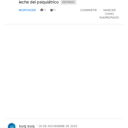
leche del psiquiátrico
EDITADO
RESPONDER
1
1
COMPARTIR
MARCAR
COMO
INAPROPIADO
Comentario de suq suq.
suq suq
20 DE NOVIEMBRE DE 2025
SS