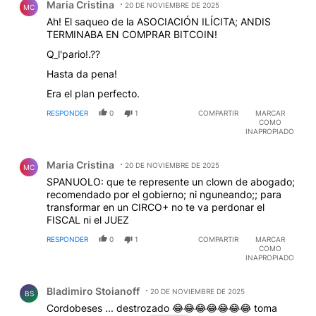
Maria Cristina
20 DE NOVIEMBRE DE 2025
MC
Ah! El saqueo de la ASOCIACIÓN ILÍCITA; ANDIS
TERMINABA EN COMPRAR BITCOIN!
Q_l'pario!.??
Hasta da pena!
Era el plan perfecto.
RESPONDER
0
1
COMPARTIR
MARCAR
COMO
INAPROPIADO
Comentario de Maria Cristina.
Maria Cristina
20 DE NOVIEMBRE DE 2025
MC
SPANUOLO: que te represente un clown de abogado;
recomendado por el gobierno; ni nguneando;; para
transformar en un CIRCO+ no te va perdonar el
FISCAL ni el JUEZ
RESPONDER
0
1
COMPARTIR
MARCAR
COMO
INAPROPIADO
Comentario de Bladimiro Stoianoff.
Bladimiro Stoianoff
20 DE NOVIEMBRE DE 2025
BS
Cordobeses ... destrozado 😂😂😂😂😂😂😂 toma