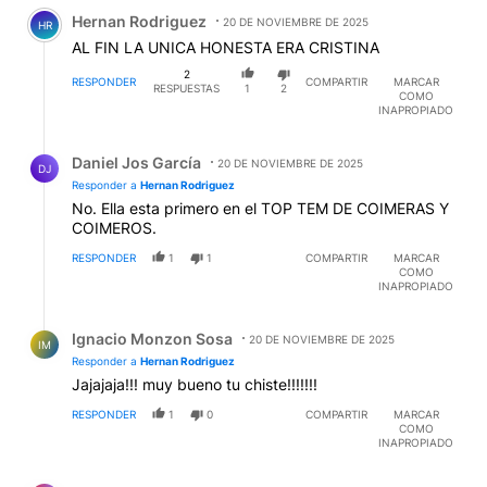
Comentario de Hernan Rodriguez.
Hernan Rodriguez
20 DE NOVIEMBRE DE 2025
HR
AL FIN LA UNICA HONESTA ERA CRISTINA
2
RESPONDER
COMPARTIR
MARCAR
RESPUESTAS
1
2
COMO
INAPROPIADO
Respuesta de Daniel Jos García.
Daniel Jos García
20 DE NOVIEMBRE DE 2025
DJ
Responder a
Hernan Rodriguez
No. Ella esta primero en el TOP TEM DE COIMERAS Y
COIMEROS.
RESPONDER
1
1
COMPARTIR
MARCAR
COMO
INAPROPIADO
Respuesta de Ignacio Monzon Sosa.
Ignacio Monzon Sosa
20 DE NOVIEMBRE DE 2025
IM
Responder a
Hernan Rodriguez
Jajajaja!!! muy bueno tu chiste!!!!!!!
RESPONDER
1
0
COMPARTIR
MARCAR
COMO
INAPROPIADO
Comentario de Maria Cristina.