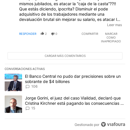
mismos jubilados, es atacar la “caja de la casta”??!!
Que estás diciendo, ipocrita? Disminuir el pode
adquisitivo de los trabajadores mediante una
devaluación brutal sin mejorar su salario, es atacar la
“caja de la casta”??!! Que haya 27 millones de pobres
Leer mas
entre ellos millones de niños indigentes es atacar la
RESPONDER
2
0
COMPARTIR
MARCAR
“caja de la casta”??!! Figlio di la Massima Troia
COMO
INAPROPIADO
CARGAR MÁS COMENTARIOS
CONVERSACIONES ACTIVAS
Este listado muestra los artículos con más comentarios en los últim
Un artículo de tendencia con el título "El Banco Central no pudo 
El Banco Central no pudo dar precisiones sobre un
sobrante de $4 billones
106
Un artículo de tendencia con el título "Jorge Gorini, el juez del
Jorge Gorini, el juez del caso Vialidad, declaró que
Cristina Kirchner está pagando las consecuencias de
cometer "un delito comprobado"
15
Gestionado por