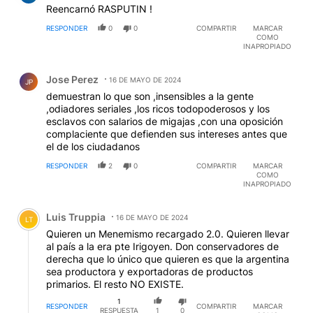
Reencarnó RASPUTIN !
RESPONDER
0
0
COMPARTIR
MARCAR
COMO
INAPROPIADO
Comentario de Jose Perez.
Jose Perez
16 DE MAYO DE 2024
JP
demuestran lo que son ,insensibles a la gente
,odiadores seriales ,los ricos todopoderosos y los
esclavos con salarios de migajas ,con una oposición
complaciente que defienden sus intereses antes que
el de los ciudadanos
RESPONDER
2
0
COMPARTIR
MARCAR
COMO
INAPROPIADO
Comentario de Luis Truppia.
Luis Truppia
16 DE MAYO DE 2024
LT
Quieren un Menemismo recargado 2.0. Quieren llevar
al país a la era pte Irigoyen. Don conservadores de
derecha que lo único que quieren es que la argentina
sea productora y exportadoras de productos
primarios. El resto NO EXISTE.
1
RESPONDER
COMPARTIR
MARCAR
RESPUESTA
1
0