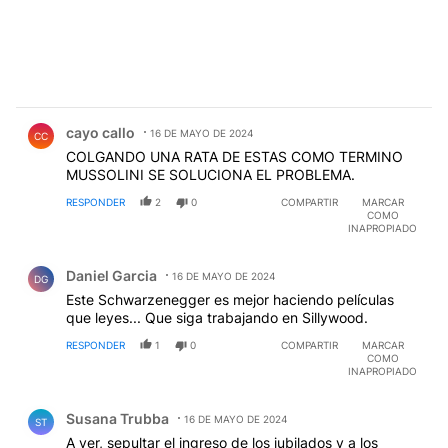
Comentario de cayo callo.
cayo callo
16 DE MAYO DE 2024
CC
COLGANDO UNA RATA DE ESTAS COMO TERMINO
MUSSOLINI SE SOLUCIONA EL PROBLEMA.
RESPONDER
2
0
COMPARTIR
MARCAR
COMO
INAPROPIADO
Comentario de Daniel Garcia.
Daniel Garcia
16 DE MAYO DE 2024
DG
Este Schwarzenegger es mejor haciendo películas
que leyes... Que siga trabajando en Sillywood.
RESPONDER
1
0
COMPARTIR
MARCAR
COMO
INAPROPIADO
Comentario de Susana Trubba.
Susana Trubba
16 DE MAYO DE 2024
ST
A ver, sepultar el ingreso de los jubilados y a los