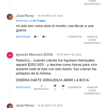
COMO
INAPROPIADO
Respuesta de Jose Perez.
Jose Perez
16 DE MAYO DE 2024
JP
Responder a
Luis Truppia
no solo eso como esta el mundo ,nos llevan a una
guerra
RESPONDER
1
1
COMPARTIR
MARCAR
COMO
INAPROPIADO
Comentario de Ignacio Monzon SOSA.
Ignacio Monzon SOSA
16 DE MAYO DE 2024
IM
Federico... cuando cobrés tus ingresos mensuales
separá $250.000.- y decime como haces para vivir
durante todo el mes con ese monto. Eso cobran los
jubilados de la mínima.
DEBERIA DARTE VERGUENZA ABRIR LA BOCA.
2
RESPONDER
COMPARTIR
MARCAR
RESPUESTAS
2
1
COMO
INAPROPIADO
Respuesta de Jose Perez.
Jose Perez
16 DE MAYO DE 2024
JP