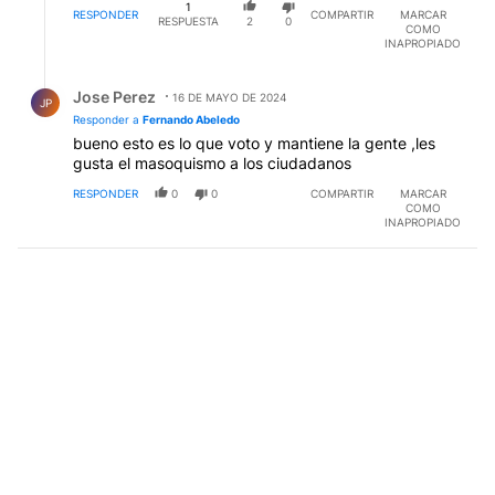
1
impiden poder contemplar una realidad que es mucho
RESPONDER
COMPARTIR
MARCAR
RESPUESTA
2
0
COMO
más amplia , pueda llevarnos a sanos destinos.
INAPROPIADO
Respuesta de Jose Perez.
Jose Perez
16 DE MAYO DE 2024
JP
Responder a
Fernando Abeledo
bueno esto es lo que voto y mantiene la gente ,les
gusta el masoquismo a los ciudadanos
RESPONDER
0
0
COMPARTIR
MARCAR
COMO
INAPROPIADO