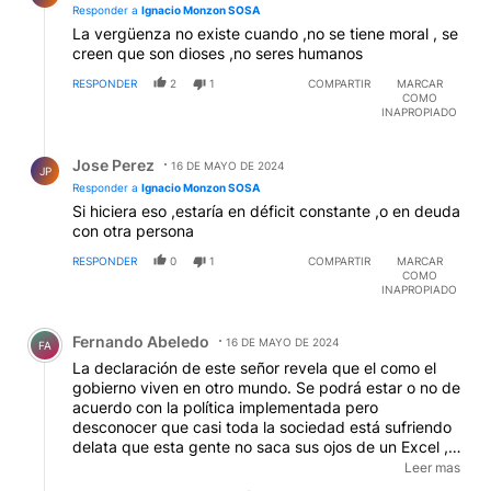
Responder a
Ignacio Monzon SOSA
La vergüenza no existe cuando ,no se tiene moral , se
creen que son dioses ,no seres humanos
RESPONDER
2
1
COMPARTIR
MARCAR
COMO
INAPROPIADO
Respuesta de Jose Perez.
Jose Perez
16 DE MAYO DE 2024
JP
Responder a
Ignacio Monzon SOSA
Si hiciera eso ,estaría en déficit constante ,o en deuda
con otra persona
RESPONDER
0
1
COMPARTIR
MARCAR
COMO
INAPROPIADO
Comentario de Fernando Abeledo.
Fernando Abeledo
16 DE MAYO DE 2024
FA
La declaración de este señor revela que el como el
gobierno viven en otro mundo. Se podrá estar o no de
acuerdo con la política implementada pero
desconocer que casi toda la sociedad está sufriendo
delata que esta gente no saca sus ojos de un Excel ,
si es q no los enfocan hacia peores estímulos.
Leer mas
Dificilmente personas con tamaños anteojeras que