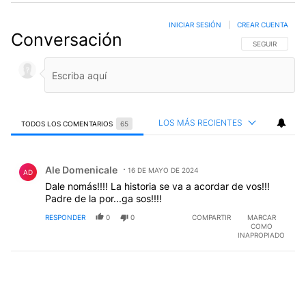
INICIAR SESIÓN
|
CREAR CUENTA
Conversación
SIGA ESTA CO
SEGUIR
LOS MÁS RECIENTES
TODOS LOS COMENTARIOS
65
Todos los comentarios
Comentario de Ale Domenicale.
Ale Domenicale
16 DE MAYO DE 2024
AD
Dale nomás!!!! La historia se va a acordar de vos!!!
Padre de la por...ga sos!!!!
RESPONDER
0
0
COMPARTIR
MARCAR
COMO
INAPROPIADO