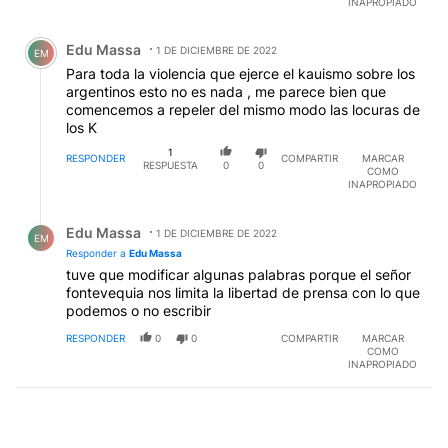
INAPROPIADO
Comentario de Edu Massa.
Edu Massa
1 DE DICIEMBRE DE 2022
EM
Para toda la violencia que ejerce el kauismo sobre los
argentinos esto no es nada , me parece bien que
comencemos a repeler del mismo modo las locuras de
los K
1
RESPONDER
COMPARTIR
MARCAR
RESPUESTA
0
0
COMO
INAPROPIADO
Respuesta de Edu Massa.
Edu Massa
1 DE DICIEMBRE DE 2022
EM
Responder a
Edu Massa
tuve que modificar algunas palabras porque el señor
fontevequia nos limita la libertad de prensa con lo que
podemos o no escribir
RESPONDER
0
0
COMPARTIR
MARCAR
COMO
INAPROPIADO