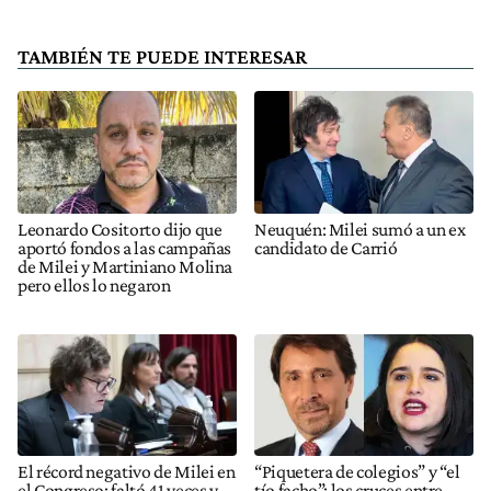
TAMBIÉN TE PUEDE INTERESAR
Leonardo Cositorto dijo que
Neuquén: Milei sumó a un ex
aportó fondos a las campañas
candidato de Carrió
de Milei y Martiniano Molina
pero ellos lo negaron
El récord negativo de Milei en
“Piquetera de colegios” y “el
el Congreso: faltó 41 veces y
tío facho”: los cruces entre