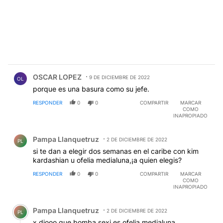
Comentario de OSCAR LOPEZ.
OSCAR LOPEZ
9 DE DICIEMBRE DE 2022
OL
porque es una basura como su jefe.
RESPONDER
0
0
COMPARTIR
MARCAR
COMO
INAPROPIADO
Comentario de Pampa Llanquetruz.
Pampa Llanquetruz
2 DE DICIEMBRE DE 2022
PL
si te dan a elegir dos semanas en el caribe con kim
kardashian u ofelia medialuna,¡a quien elegis?
RESPONDER
0
0
COMPARTIR
MARCAR
COMO
INAPROPIADO
Comentario de Pampa Llanquetruz.
Pampa Llanquetruz
2 DE DICIEMBRE DE 2022
PL
x diooo que bomba sexi es ofelia medialuna