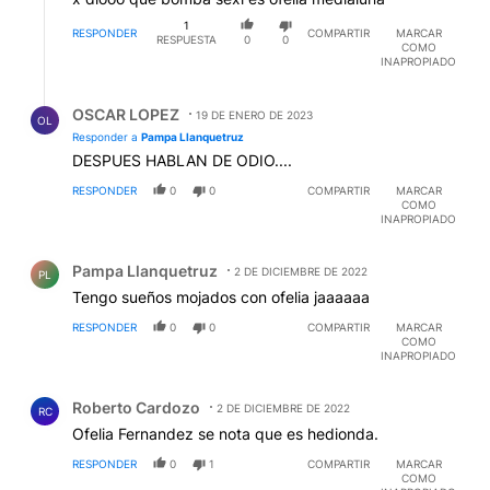
1
RESPONDER
COMPARTIR
MARCAR
RESPUESTA
0
0
COMO
INAPROPIADO
Respuesta de OSCAR LOPEZ.
OSCAR LOPEZ
19 DE ENERO DE 2023
OL
Responder a
Pampa Llanquetruz
DESPUES HABLAN DE ODIO....
RESPONDER
0
0
COMPARTIR
MARCAR
COMO
INAPROPIADO
Comentario de Pampa Llanquetruz.
Pampa Llanquetruz
2 DE DICIEMBRE DE 2022
PL
Tengo sueños mojados con ofelia jaaaaaa
RESPONDER
0
0
COMPARTIR
MARCAR
COMO
INAPROPIADO
Comentario de Roberto Cardozo.
Roberto Cardozo
2 DE DICIEMBRE DE 2022
RC
Ofelia Fernandez se nota que es hedionda.
RESPONDER
0
1
COMPARTIR
MARCAR
COMO