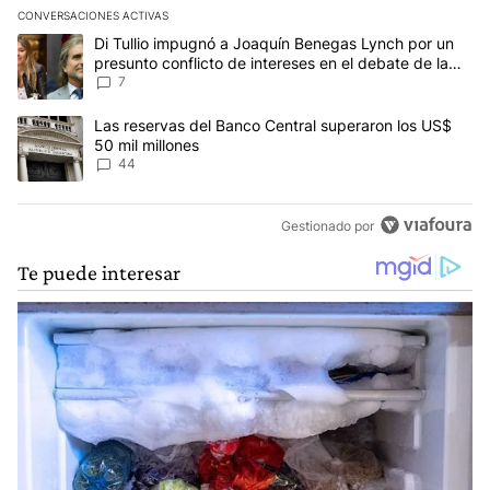
CONVERSACIONES ACTIVAS
Este listado muestra los artículos con más comentarios en los últim
Un artículo de tendencia con el título "Di Tullio impugnó a Joaquí
Di Tullio impugnó a Joaquín Benegas Lynch por un
presunto conflicto de intereses en el debate de la
Ley de Tierras
7
Un artículo de tendencia con el título "Las reservas del Banco Ce
Las reservas del Banco Central superaron los US$
50 mil millones
44
Gestionado por