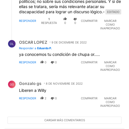
políticos; no sobre sus condiciones personales. Y si de
ellas se tratara, sería más relevante atacar su
discapacidad para lograr un discurso lógico.-
EDITADO
1
RESPONDER
COMPARTIR
MARCAR
RESPUESTA
0
0
COMO
INAPROPIADO
Respuesta de OSCAR LOPEZ.
OSCAR LOPEZ
9 DE DICIEMBRE DE 2022
OL
Responder a
Eduardo P.
ya conocemos tu condición de chupa or.....
RESPONDER
0
0
COMPARTIR
MARCAR
COMO
INAPROPIADO
Comentario de Gonzalo gs.
Gonzalo gs
8 DE NOVIEMBRE DE 2022
GG
Liberen a Willy
RESPONDER
2
0
COMPARTIR
MARCAR
COMO
INAPROPIADO
CARGAR MÁS COMENTARIOS