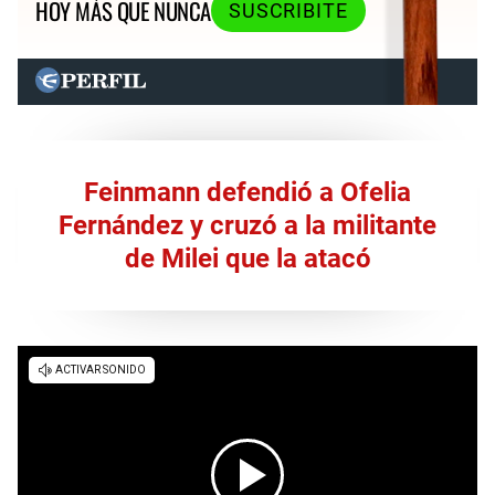
HOY MÁS QUE NUNCA
SUSCRIBITE
Feinmann defendió a Ofelia
Fernández y cruzó a la militante
de Milei que la atacó