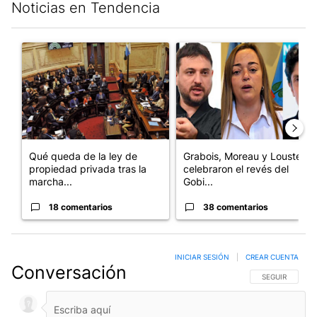
Noticias en Tendencia
Este listado muestra los artículos con más comentarios en los últim
Un artículo de tendencia con el título "Qué queda de la ley de p
Un artículo de tendencia con e
Qué queda de la ley de
Grabois, Moreau y Lousteau
propiedad privada tras la
celebraron el revés del
marcha...
Gobi...
18 comentarios
38 comentarios
INICIAR SESIÓN
|
CREAR CUENTA
Conversación
SIGA ESTA CO
SEGUIR