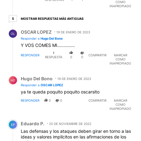
COMO
INAPROPIADO
5 respuestas más antiguas
MOSTRAR RESPUESTAS MÁS ANTIGUAS
5
Respuesta de OSCAR LOPEZ.
OSCAR LOPEZ
19 DE ENERO DE 2023
OL
Responder a
Hugo Del Bono
Y VOS COMES MI..............
1
RESPONDER
COMPARTIR
MARCAR
RESPUESTA
0
0
COMO
INAPROPIADO
Respuesta de Hugo Del Bono.
Hugo Del Bono
19 DE ENERO DE 2023
HD
Responder a
OSCAR LOPEZ
ya te queda poquito poquito oscarsito
RESPONDER
0
0
COMPARTIR
MARCAR
COMO
INAPROPIADO
Comentario de Eduardo P..
Eduardo P.
25 DE NOVIEMBRE DE 2022
EP
Las defensas y los ataques deben girar en torno a las
ideas y valores implícitos en las afirmaciones de los