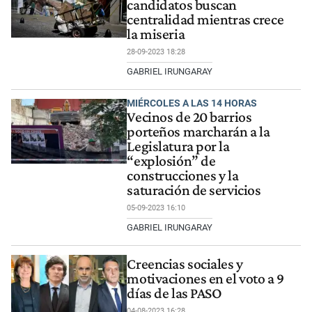
candidatos buscan
centralidad mientras crece
la miseria
28-09-2023 18:28
GABRIEL IRUNGARAY
MIÉRCOLES A LAS 14 HORAS
Vecinos de 20 barrios
porteños marcharán a la
Legislatura por la
“explosión” de
construcciones y la
saturación de servicios
05-09-2023 16:10
GABRIEL IRUNGARAY
Creencias sociales y
motivaciones en el voto a 9
días de las PASO
04-08-2023 16:28