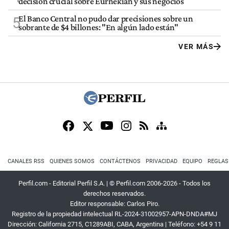
decisión crucial sobre Eurnekian y sus negocios
El Banco Central no pudo dar precisiones sobre un
5
sobrante de $4 billones: "En algún lado están"
VER MÁS
CANALES RSS
QUIENES SOMOS
CONTÁCTENOS
PRIVACIDAD
EQUIPO
REGLAS
Perfil.com - Editorial Perfil S.A.
| © Perfil.com 2006-2026 - Todos los
derechos reservados.
Editor responsable: Carlos Piro.
Registro de la propiedad intelectual RL-2024-31002957-APN-DNDA#MJ
Dirección:
California 2715
,
C1289ABI
,
CABA, Argentina
| Teléfono:
+54 9 11