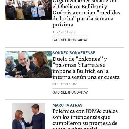
Organizaciones sociales en
el Obelisco: Belliboni y
Grabois anuncian "medidas
de lucha" para la semana
próxima
11-05-2023 10:11
GABRIEL IRUNGARAY
SONDEO BONAERENSE
Duelo de "halcones" y
"palomas": Larreta se
impone a Bullrich en la
interna según una encuesta
09-05-2023 15:02
GABRIEL IRUNGARAY
MARCHA ATRÁS
Polémica con IOMA: cuáles
son los intendentes que
cumplieron su promesa de