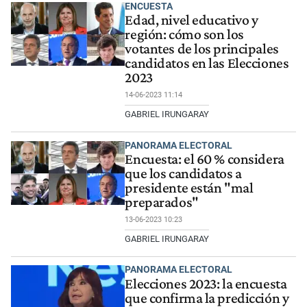
ENCUESTA
Edad, nivel educativo y
región: cómo son los
votantes de los principales
candidatos en las Elecciones
2023
14-06-2023 11:14
GABRIEL IRUNGARAY
PANORAMA ELECTORAL
Encuesta: el 60 % considera
que los candidatos a
presidente están "mal
preparados"
13-06-2023 10:23
GABRIEL IRUNGARAY
PANORAMA ELECTORAL
Elecciones 2023: la encuesta
que confirma la predicción y