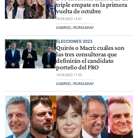
triple empate en la primera
vuelta de octubre
18-05-2023 14:01
GABRIEL IRUNGARAY
ELECCIONES 2023
Quirós o Macri: cuáles son
las tres consultoras que
definirán el candidato
porteño del PRO
18-05-2023 11:05
GABRIEL IRUNGARAY