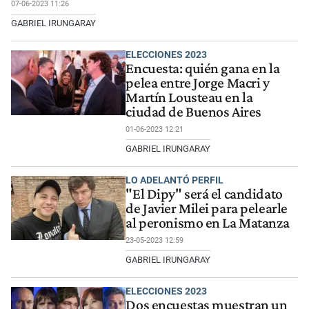
07-06-2023 11:26
GABRIEL IRUNGARAY
ELECCIONES 2023
Encuesta: quién gana en la
pelea entre Jorge Macri y
Martín Lousteau en la
ciudad de Buenos Aires
01-06-2023 12:21
GABRIEL IRUNGARAY
LO ADELANTÓ PERFIL
"El Dipy" será el candidato
de Javier Milei para pelearle
al peronismo en La Matanza
23-05-2023 12:59
GABRIEL IRUNGARAY
ELECCIONES 2023
Dos encuestas muestran un