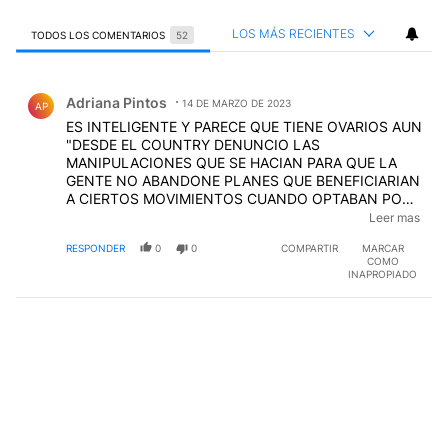
LOS MÁS RECIENTES
TODOS LOS COMENTARIOS
52
Todos los comentarios
Comentario de Adriana Pintos.
Adriana Pintos
14 DE MARZO DE 2023
AP
ES INTELIGENTE Y PARECE QUE TIENE OVARIOS AUN
"DESDE EL COUNTRY DENUNCIO LAS
MANIPULACIONES QUE SE HACIAN PARA QUE LA
GENTE NO ABANDONE PLANES QUE BENEFICIARIAN
A CIERTOS MOVIMIENTOS CUANDO OPTABAN POR
LOS SUBSIDIOS POR ESTUDIO (sobre todo las
Leer mas
mujeres) A LA LARGA LOS SACARIA DEL
RESPONDER
0
0
COMPARTIR
MARCAR
SOMETIMIENTO DE ESTOS "GERENTES DE POBRES E
COMO
IGNORANTES "AYER SENSACION TERMICA 40
INAPROPIADO
GRADOS Y MADRES CON CHIQUITOS/AS
"CONVOCADAS" AL PIQUETE ¡¡ESCLAVITUD SIGLO
XXI!!!