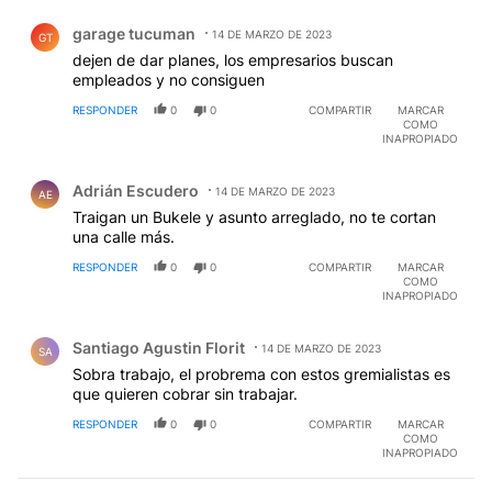
Comentario de garage tucuman.
garage tucuman
14 DE MARZO DE 2023
GT
dejen de dar planes, los empresarios buscan
empleados y no consiguen
RESPONDER
0
0
COMPARTIR
MARCAR
COMO
INAPROPIADO
Comentario de Adrián Escudero.
Adrián Escudero
14 DE MARZO DE 2023
AE
Traigan un Bukele y asunto arreglado, no te cortan
una calle más.
RESPONDER
0
0
COMPARTIR
MARCAR
COMO
INAPROPIADO
Comentario de Santiago Agustin Florit.
Santiago Agustin Florit
14 DE MARZO DE 2023
SA
Sobra trabajo, el probrema con estos gremialistas es
que quieren cobrar sin trabajar.
RESPONDER
0
0
COMPARTIR
MARCAR
COMO
INAPROPIADO