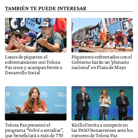
TAMBIÉN TE PUEDE INTERESAR
Lunes de piquetes: el
Piqueteros enfrentados con el
enfrentamiento con Tolosa
Gobierno harán un 'plenario
Paz crece y acampan frente a
nacional' en Plaza de Mayo
Desarrollo Social
Tolosa Paz presentó el
Kicillof invita a competir en
programa “Volvé a estudiar”,
las PASO bonaerenses ante los
que beneficiará a más de 770
rumores de Tolosa Paz