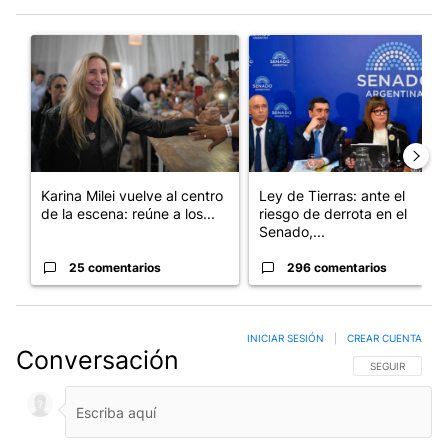
Este listado muestra los artículos con más comentarios en los últim
Un artículo de tendencia con el título "Karina Milei vuelve al c
Un artículo de tendencia con e
Karina Milei vuelve al centro
Ley de Tierras: ante el
de la escena: reúne a los...
riesgo de derrota en el
Senado,...
25 comentarios
296 comentarios
INICIAR SESIÓN
|
CREAR CUENTA
Conversación
SIGA ESTA CO
SEGUIR