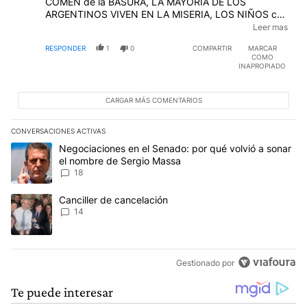
COMEN de la BASURA, LA MAYORÍA DE LOS
ARGENTINOS VIVEN EN LA MISERIA, LOS NIÑOS con
DESNUTRICIÓN, LOS ABUELOS MUEREN SIN
Leer mas
ATENCIÓN MÉDICA, POR FALTA DE MEDICAMENTOS
RESPONDER
1
0
COMPARTIR
MARCAR
Y CON SUELDOS MISERABLES ...PERO DADY FELIZ
COMO
SU JEFA LE ESTÁ HACIENDO SU SUEÑO REALIDAD...
INAPROPIADO
CARGAR MÁS COMENTARIOS
CONVERSACIONES ACTIVAS
Este listado muestra los artículos con más comentarios en los últim
Un artículo de tendencia con el título "Negociaciones en el Sena
Negociaciones en el Senado: por qué volvió a sonar
el nombre de Sergio Massa
18
Un artículo de tendencia con el título "Canciller de cancelación" 
Canciller de cancelación
14
Gestionado por