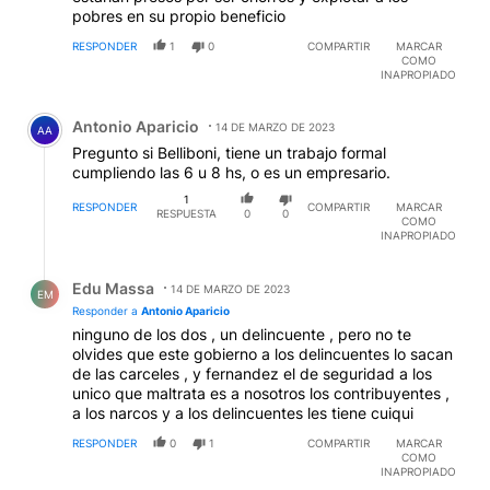
pobres en su propio beneficio
RESPONDER
1
0
COMPARTIR
MARCAR
COMO
INAPROPIADO
Comentario de Antonio Aparicio.
Antonio Aparicio
14 DE MARZO DE 2023
AA
Pregunto si Belliboni, tiene un trabajo formal
cumpliendo las 6 u 8 hs, o es un empresario.
1
RESPONDER
COMPARTIR
MARCAR
RESPUESTA
0
0
COMO
INAPROPIADO
Respuesta de Edu Massa.
Edu Massa
14 DE MARZO DE 2023
EM
Responder a
Antonio Aparicio
ninguno de los dos , un delincuente , pero no te
olvides que este gobierno a los delincuentes lo sacan
de las carceles , y fernandez el de seguridad a los
unico que maltrata es a nosotros los contribuyentes ,
a los narcos y a los delincuentes les tiene cuiqui
RESPONDER
0
1
COMPARTIR
MARCAR
COMO
INAPROPIADO