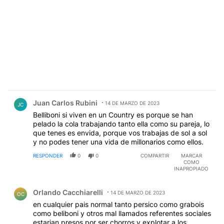
Comentario de Juan Carlos Rubini.
Juan Carlos Rubini
14 DE MARZO DE 2023
JC
Belliboni si viven en un Country es porque se han
pelado la cola trabajando tanto ella como su pareja, lo
que tenes es envida, porque vos trabajas de sol a sol
y no podes tener una vida de millonarios como ellos.
RESPONDER
0
0
COMPARTIR
MARCAR
COMO
INAPROPIADO
Comentario de Orlando Cacchiarelli.
Orlando Cacchiarelli
14 DE MARZO DE 2023
OC
en cualquier pais normal tanto persico como grabois
como beliboni y otros mal llamados referentes sociales
estarian presos por ser chorros y explotar a los