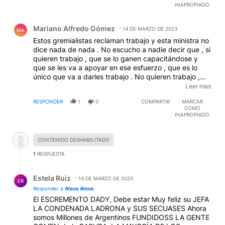
INAPROPIADO
Comentario de Mariano Alfredo Gómez.
Mariano Alfredo Gómez
14 DE MARZO DE 2023
MA
Estos gremialistas reclaman trabajo y esta ministra no
dice nada de nada . No escucho a nadie decir que , si
quieren trabajo , que se lo ganen capacitándose y
que se les va a apoyar en ese esfuerzo , que es lo
único que va a darles trabajo . No quieren trabajo ,
solo quieren planes para sentarse delante de la choza
Leer mas
a tomar mate y mirar el teléfono celular y éstos y
RESPONDER
1
0
COMPARTIR
MARCAR
éstas se hacen los distraídos .
COMO
INAPROPIADO
Comentario desactivado.
CONTENIDO DESHABILITADO
1
RESPUESTA
Respuesta de Estela Ruiz.
Estela Ruiz
14 DE MARZO DE 2023
ER
Responder a
Aleus Aleus
El ESCREMENTO DADY, Debe estar Muy feliz su JEFA
LA CONDENADA LADRONA y SUS SECUASES Ahora
somos Millones de Argentinos FUNDIDOSS LA GENTE