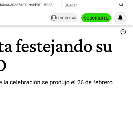
ICIAS
CARAS
EXITOÍNA
PERFIL BRASIL
INGRESAR
SUSCRIBITE
La
ta festejando su
pr
a
se
O
po
Sa
Fe,
Am
Gr
 la celebración se produjo el 26 de febrero
du
su
cu
el
pa
26
de
feb
|