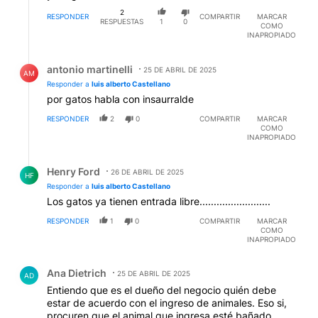
2
RESPONDER
COMPARTIR
MARCAR
RESPUESTAS
1
0
COMO
INAPROPIADO
Respuesta de antonio martinelli.
antonio martinelli
25 DE ABRIL DE 2025
AM
Responder a
luis alberto Castellano
por gatos habla con insaurralde
RESPONDER
2
0
COMPARTIR
MARCAR
COMO
INAPROPIADO
Respuesta de Henry Ford.
Henry Ford
26 DE ABRIL DE 2025
HF
Responder a
luis alberto Castellano
Los gatos ya tienen entrada libre.........................
RESPONDER
1
0
COMPARTIR
MARCAR
COMO
INAPROPIADO
Comentario de Ana Dietrich.
Ana Dietrich
25 DE ABRIL DE 2025
AD
Entiendo que es el dueño del negocio quién debe
estar de acuerdo con el ingreso de animales. Eso si,
procuren que el animal que ingresa esté bañado