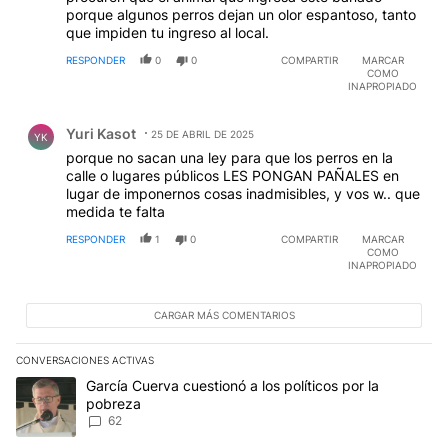
porque algunos perros dejan un olor espantoso, tanto
que impiden tu ingreso al local.
RESPONDER
0
0
COMPARTIR
MARCAR
COMO
INAPROPIADO
Comentario de Yuri Kasot.
Yuri Kasot
25 DE ABRIL DE 2025
YK
porque no sacan una ley para que los perros en la
calle o lugares públicos LES PONGAN PAÑALES en
lugar de imponernos cosas inadmisibles, y vos w.. que
medida te falta
RESPONDER
1
0
COMPARTIR
MARCAR
COMO
INAPROPIADO
CARGAR MÁS COMENTARIOS
CONVERSACIONES ACTIVAS
Este listado muestra los artículos con más comentarios en los últim
Un artículo de tendencia con el título "García Cuerva cuestionó a 
García Cuerva cuestionó a los políticos por la
pobreza
62