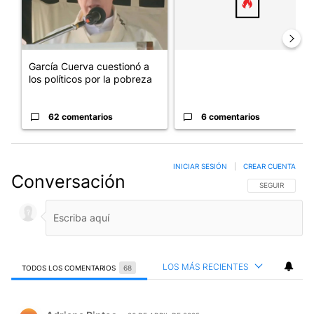
García Cuerva cuestionó a
los políticos por la pobreza
62 comentarios
6 comentarios
INICIAR SESIÓN
|
CREAR CUENTA
Conversación
SIGA ESTA CO
SEGUIR
LOS MÁS RECIENTES
TODOS LOS COMENTARIOS
68
Todos los comentarios
Comentario de Adriana Pintos.