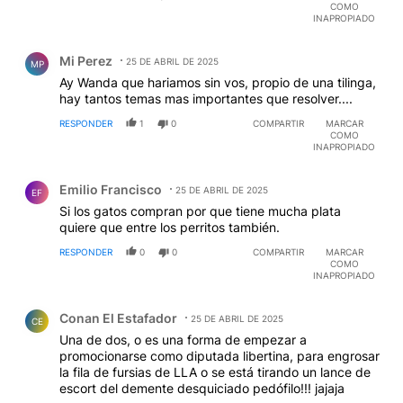
COMO
INAPROPIADO
Comentario de Mi Perez.
Mi Perez
25 DE ABRIL DE 2025
MP
Ay Wanda que hariamos sin vos, propio de una tilinga,
hay tantos temas mas importantes que resolver....
RESPONDER
1
0
COMPARTIR
MARCAR
COMO
INAPROPIADO
Comentario de Emilio Francisco.
Emilio Francisco
25 DE ABRIL DE 2025
EF
Si los gatos compran por que tiene mucha plata
quiere que entre los perritos también.
RESPONDER
0
0
COMPARTIR
MARCAR
COMO
INAPROPIADO
Comentario de Conan El Estafador.
Conan El Estafador
25 DE ABRIL DE 2025
CE
Una de dos, o es una forma de empezar a
promocionarse como diputada libertina, para engrosar
la fila de fursias de LLA o se está tirando un lance de
escort del demente desquiciado pedófilo!!! jajaja