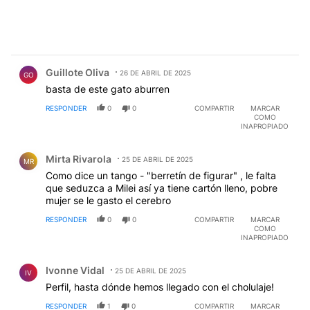
Comentario de Guillote Oliva.
Guillote Oliva
26 DE ABRIL DE 2025
GO
basta de este gato aburren
RESPONDER
0
0
COMPARTIR
MARCAR
COMO
INAPROPIADO
Comentario de Mirta Rivarola.
Mirta Rivarola
25 DE ABRIL DE 2025
MR
Como dice un tango - "berretín de figurar" , le falta
que seduzca a Milei así ya tiene cartón lleno, pobre
mujer se le gasto el cerebro
RESPONDER
0
0
COMPARTIR
MARCAR
COMO
INAPROPIADO
Comentario de Ivonne Vidal.
Ivonne Vidal
25 DE ABRIL DE 2025
IV
Perfil, hasta dónde hemos llegado con el cholulaje!
RESPONDER
1
0
COMPARTIR
MARCAR