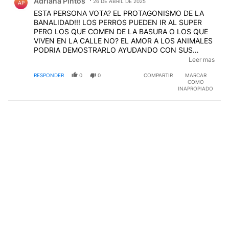
Adriana Pintos
26 DE ABRIL DE 2025
AP
ESTA PERSONA VOTA? EL PROTAGONISMO DE LA
BANALIDAD!!! LOS PERROS PUEDEN IR AL SUPER
PERO LOS QUE COMEN DE LA BASURA O LOS QUE
VIVEN EN LA CALLE NO? EL AMOR A LOS ANIMALES
PODRIA DEMOSTRARLO AYUDANDO CON SUS
MILLONES US$ € A ALGUN "SHEL TER" QUE RECOGE
Leer mas
ANIMALES ABANDONADOS Y AHORA UNA SERIE JA
RESPONDER
0
0
COMPARTIR
MARCAR
JA SE OLVIDA QUE ES ARGENTINA
COMO
INAPROPIADO