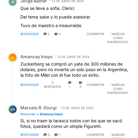
Jorge Bamer
13 DE JUNIO DE 2024
JB
Que se lleve a sofia. Clerici
Del tema sabe y lo puede asesorar
Tuvo de maestro a insaurralde
RESPONDER
2
0
COMPARTIR
MARCAR
COMO
INAPROPIADO
Comentario de Amancay Inayo.
Amancay Inayo
13 DE JUNIO DE 2024
AI
Zuckerberg se compró un yate de 300 millones de
dolares, pero no invierte un solo peso en la Argentina,
la foto de Milei con él fue todo un éxito.
1
RESPONDER
COMPARTIR
MARCAR
RESPUESTA
1
0
COMO
INAPROPIADO
Respuesta de Marcelo R. Giorgi.
Marcelo R. Giorgi
13 DE JUNIO DE 2024
MR
Responder a
Amancay Inayo
Si, si no traen la tarasca todos con los que se sacó
fotos, quedará como un simple Figuretti.
RESPONDER
0
1
COMPARTIR
MARCAR