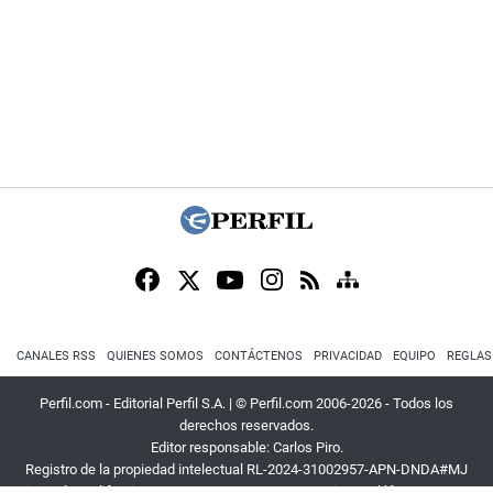
CANALES RSS
QUIENES SOMOS
CONTÁCTENOS
PRIVACIDAD
EQUIPO
REGLAS
Perfil.com - Editorial Perfil S.A.
| © Perfil.com 2006-2026 - Todos los
derechos reservados.
Editor responsable: Carlos Piro.
Registro de la propiedad intelectual RL-2024-31002957-APN-DNDA#MJ
Dirección:
California 2715
,
C1289ABI
,
CABA, Argentina
| Teléfono:
+54 9 11