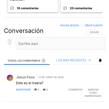
16 comentarios
20 comentarios
INICIAR SESIÓN
|
CREAR CUENTA
Conversación
SIGA ESTA CO
SEGUIR
LOS MÁS RECIENTES
TODOS LOS COMENTARIOS
8
Todos los comentarios
Comentario de Jesus Fava.
Jesus Fava
13 DE JUNIO DE 2024
JF
Este es el traera?
RESPONDER
0
0
COMPARTIR
MARCAR
COMO
INAPROPIADO