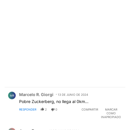
Comentario de Marcelo R. Giorgi.
Marcelo R. Giorgi
13 DE JUNIO DE 2024
MR
Pobre Zuckerberg, no llega al 0km...
RESPONDER
2
0
COMPARTIR
MARCAR
COMO
INAPROPIADO
Comentario de Jorge Bamer.