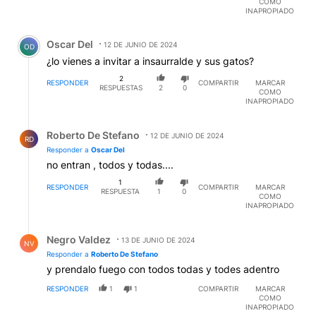
COMO
INAPROPIADO
Comentario de Oscar Del.
Oscar Del
12 DE JUNIO DE 2024
OD
¿lo vienes a invitar a insaurralde y sus gatos?
2
RESPONDER
COMPARTIR
MARCAR
RESPUESTAS
2
0
COMO
INAPROPIADO
Respuesta de Roberto De Stefano.
Roberto De Stefano
12 DE JUNIO DE 2024
RD
Responder a
Oscar Del
no entran , todos y todas....
1
RESPONDER
COMPARTIR
MARCAR
RESPUESTA
1
0
COMO
INAPROPIADO
Respuesta de Negro Valdez.
Negro Valdez
13 DE JUNIO DE 2024
NV
Responder a
Roberto De Stefano
y prendalo fuego con todos todas y todes adentro
RESPONDER
1
1
COMPARTIR
MARCAR
COMO
INAPROPIADO