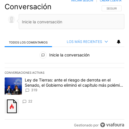
INICIAR SESIÓN
|
CREAR CUENTA
Conversación
SIGA ESTA CO
SEGUIR
LOS MÁS RECIENTES
TODOS LOS COMENTARIOS
Todos los comentarios
Inicie la conversación
CONVERSACIONES ACTIVAS
Este listado muestra los artículos con más comentarios en los últim
Un artículo de tendencia con el título "Ley de Tierras: ante el ri
Ley de Tierras: ante el riesgo de derrota en el
Senado, el Gobierno eliminó el capítulo más polémico
del proyecto
319
Un artículo de tendencia con el título "" con 22 comentarios.
22
Gestionado por