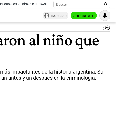
ICIAS
CARAS
EXITOÍNA
PERFIL BRASIL
INGRESAR
SUSCRIBITE
5
Ca
aron al niño que
Sa
Go
ali
Pet
Or
|
Gtl
Ar
más impactantes de la historia argentina. Su
Gra
 un antes y un después en la criminología.
de
la
Na
y
Mu
Ma
de
Us