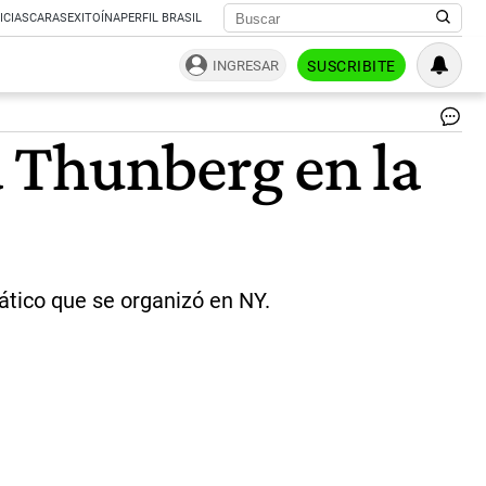
ICIAS
CARAS
EXITOÍNA
PERFIL BRASIL
INGRESAR
SUSCRIBITE
En
 Thunberg en la
acc
Ch
Sa
en
la
ma
de
Nu
mático que se organizó en NY.
Yor
|
gz
c.s