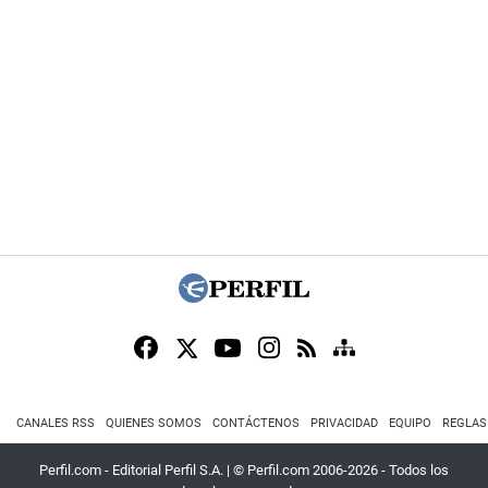
CANALES RSS
QUIENES SOMOS
CONTÁCTENOS
PRIVACIDAD
EQUIPO
REGLAS
Perfil.com - Editorial Perfil S.A.
| © Perfil.com 2006-2026 - Todos los