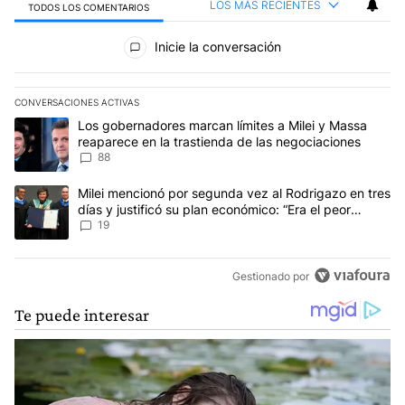
LOS MÁS RECIENTES
TODOS LOS COMENTARIOS
Todos los comentarios
Inicie la conversación
CONVERSACIONES ACTIVAS
Este listado muestra los artículos con más comentarios en los últim
Un artículo de tendencia con el título "Los gobernadores marcan l
Los gobernadores marcan límites a Milei y Massa
reaparece en la trastienda de las negociaciones
88
Un artículo de tendencia con el título "Milei mencionó por segunda
Milei mencionó por segunda vez al Rodrigazo en tres
días y justificó su plan económico: “Era el peor
escenario posible”
19
Gestionado por