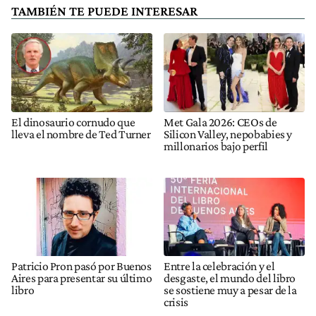
TAMBIÉN TE PUEDE INTERESAR
El dinosaurio cornudo que
Met Gala 2026: CEOs de
lleva el nombre de Ted Turner
Silicon Valley, nepobabies y
millonarios bajo perfil
Patricio Pron pasó por Buenos
Entre la celebración y el
Aires para presentar su último
desgaste, el mundo del libro
libro
se sostiene muy a pesar de la
crisis