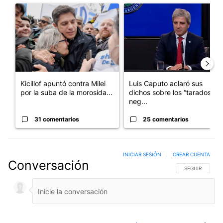
Un artículo de tendencia con el título "Kicillof apuntó contra Mil
Un artículo de tendencia con e
Kicillof apuntó contra Milei
Luis Caputo aclaró sus
por la suba de la morosida...
dichos sobre los “tarados” y
neg...
31 comentarios
25 comentarios
INICIAR SESIÓN
|
CREAR CUENTA
Conversación
SIGA ESTA CO
SEGUIR