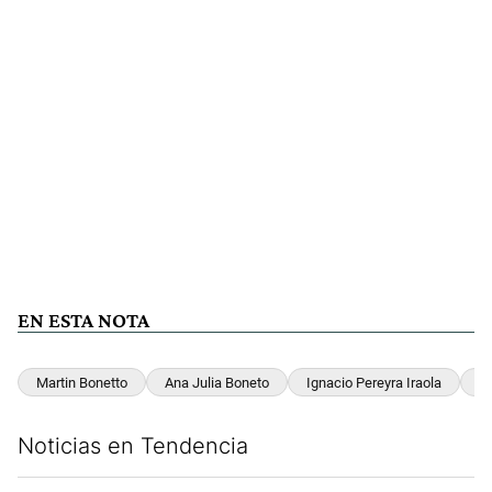
EN ESTA NOTA
Martin Bonetto
Ana Julia Boneto
Ignacio Pereyra Iraola
H
Noticias en Tendencia
Este listado muestra los artículos con más comentarios en los últim