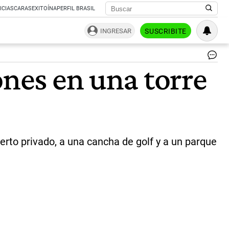
ICIAS
CARAS
EXITOÍNA
PERFIL BRASIL
INGRESAR
SUSCRIBITE
Luj
ones en una torre
La
un
en
la
Tu
Oc
Cl
Re
rto privado, a una cancha de golf y a un parque
se
ve
co
rap
La
co
de
Ca
ll